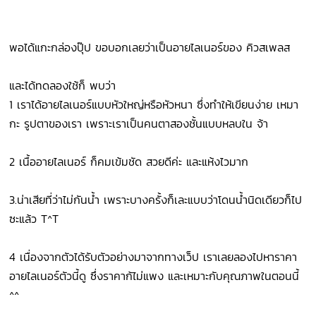
พอได้แกะกล่องปุ๊ป ขอบอกเลยว่าเป็นอายไลเนอร์ของ คิวสเพลส
และได้ทดลองใช้ก็ พบว่า
1 เราได้อายไลเนอร์แบบหัวใหญ่หรือหัวหนา ซึ่งทำให้เขียนง่าย เหมา
กะ รูปตาของเรา เพราะเราเป็นคนตาสองชั้นแบบหลบใน จ้า
2 เนื้ออายไลเนอร์ ก็คมเข้มชัด สวยดีค่ะ และแห้งไวมาก
3.น่าเสียที่ว่าไม่กันน้ำ เพราะบางครั้งก็เละแบบว่าโดนน้ำนิดเดียวก็ไป
ซะแล้ว T^T
4 เนื่องจากตัวได้รับตัวอย่างมาจากทางเว็ป เราเลยลองไปหาราคา
อายไลเนอร์ตัวนี้ดู ซึ่งราคาก้ไม่แพง และเหมาะกับคุณภาพในตอนนี้
^^