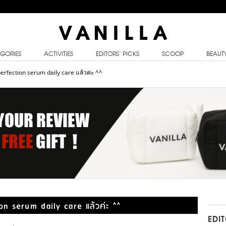
GORIES
ACTIVITIES
EDITORS’ PICKS
SCOOP
BEAUT
erfection serum daily care แล้วค่ะ ^^
n serum daily care แล้วค่ะ ^^
EDI