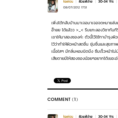
kaeiou
|
ผิวแพ้ง่าย
|
30-34 Yrs
|
08/07/2012 17:51
เพิ่งได้กลับบ้านมาเจอมาเจอจดหมายส่งม
อ๊ายย ได้แล้วว >_< รีบแกะลองวิชาทันที
เขาให้มาสองซองค่ะ ตัวนี้ไว้ใช้ทาบำรุง
ไว้ว่าทำให้ผิวหน้าสดชื่น ชุ่มชื่นและสุขภา
เนื้อใสๆ มีกลิ่นหอมนิดนึง ซึมเร็วหน้าไม่มั
เสียดายมีให้สองซองน้อยๆอยากได้เยอะอ่ะ
COMMENT (1)
kaeiou
|
ผิวแพ้ง่าย
|
30-34 Yrs
|