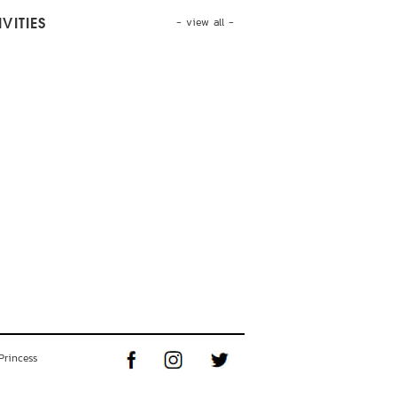
- view all -
VITIES
Princess