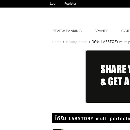
Login
Register
REVIEW RANKING
BRANDS
CATE
Home
>
Beauty Board
>
ได้รับ LABSTORY multi p
ได้รับ LABSTORY multi perfectio