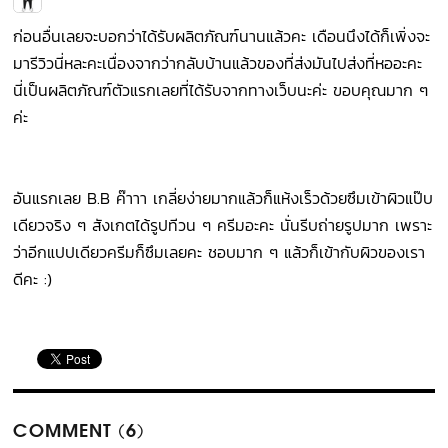
ก่อนอื่นเลยจะบอกว่าได้รับผลิตภัณฑ์นานแล้วคะ เดือนนึงได้ก็เพิ่งจะ
มารีวิวนี่หละคะเนื่องจากว่ากลับบ้านแล้วของที่ส่งมันไปส่งที่หออะคะ
นี่เป็นผลิตภัณฑ์ตัวแรกเลยที่ได้รับจากทางเว็บนะค่ะ ขอบคุณมาก ๆ
ค่ะ
อันแรกเลย B.B ค๊าาา เกลี่ยง่ายมากแล้วก็แห้งเร็วด้วยซึมเข้าผิวแป๊บ
เดียวจริง ๆ สังเกตได้รูปทีวน ๆ ครีมอะคะ นั่นรีบถ่ายรูปมาก เพราะ
ว่าอีกแปปเดียวครีมก็ซึมเลยคะ ชอบมาก ๆ แล้วก็เข้ากับผิวของเรา
ดีคะ :)
COMMENT (6)