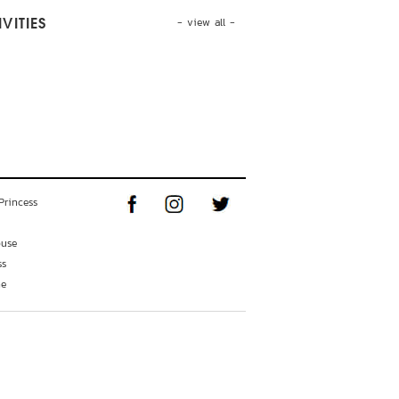
- view all -
VITIES
Princess
ouse
ss
ne