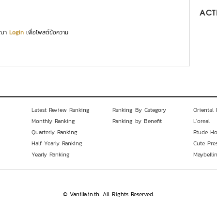
ACTI
ุณา
Login
เพื่อโพสต์ข้อความ
Latest Review Ranking
Ranking By Category
Oriental 
Monthly Ranking
Ranking by Benefit
L'oreal
Quarterly Ranking
Etude H
Half Yearly Ranking
Cute Pre
Yearly Ranking
Maybelli
© Vanilla.in.th. All Rights Reserved.