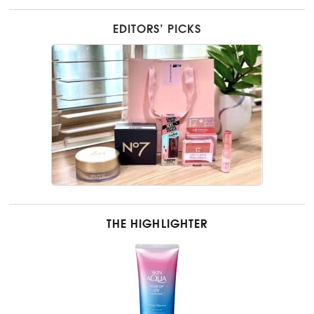
EDITORS’ PICKS
THE HIGHLIGHTER