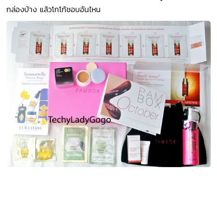
กล่องบ้าง แล้วโกโก้ชอบอันไหน