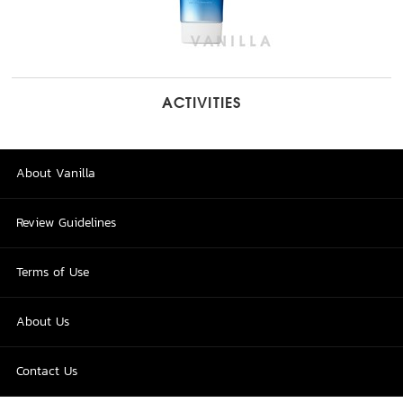
ACTIVITIES
About Vanilla
Review Guidelines
Terms of Use
About Us
Contact Us