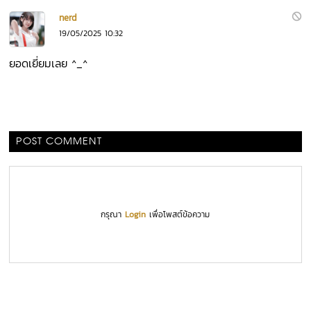
nerd
19/05/2025 10:32
ยอดเยี่ยมเลย ^_^
POST COMMENT
กรุณา
Login
เพื่อโพสต์ข้อความ