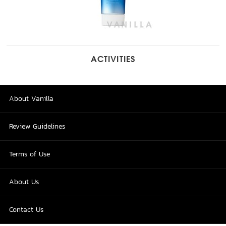
ACTIVITIES
About Vanilla
Review Guidelines
Terms of Use
About Us
Contact Us