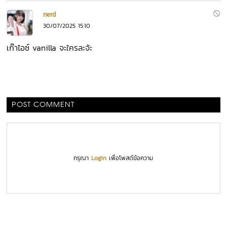
nerd
30/07/2025 15:10
เก๊าไอซ์ vanilla จะใครละจ้ะ
POST COMMENT
กรุณา
Login
เพื่อโพสต์ข้อความ