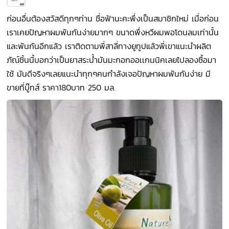
ก่อนอื่นต้องสวัสดีทุกๆท่าน ชื่อฟ้านะคะพึ่งเป็นสมาชิกใหม่ เมื่อก่อน
เราเคยปัญหาผมพันกันง่ายมากๆ ขนาดพึ่งหวีผมพอโดนลมเท่านั้น
และพันกันอีกแล้ว เราติดตามพี่สาลี่ทางยูทูปแล้วพี่เขาแนะนำผลิต
ภัณ์ชิ้นนี้บอกว่าเป็นยาสระน้ำมันมะกอกออเเกนนิคเลยไปลองซื้อมา
ใช้ มันดีจริงๆเลยแนะนำทุกๆคนกำลังเจอปัญหาผมพันกันง่าย มี
ขายที่บู๊ทส์ ราคา180บาท 250 มล.