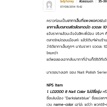
ladyhoney
|
ผิวธรรมดา
|
35-39
07/08/2014 15:42
คราวก่อนเป็น
ยาทาเล็บที่แพงพอควร
ในใ
ยาทาเล็บตลาดสไตล์ตลาดนัด ขวดละ 1
แจ้งราคาแล้วนะจังงังสิคะพี่น้อง จริงๆ คื
ตลาดใหม่ดอนเมืองค่ะ แล้วเิดินๆ่ผ่านร้
ว่าได้ยาทาเล็บถูกๆ มาในราคา ขวดละ 10 บ
ไหมหว่า
แต่พอลองเอากลับมาทาที่บ้านก็ใช้ได้ทีเ
มาเจอนางเอก ของ Nail Polish Series 
NPS Item
1. LD2000 8 Nail Color ไม่มีชื่อรุ่น
หรื
ชื่อเล่นน้อง "Darkslateblue" ชื่อแปลกๆเ
เวบ
name-color
เอา่อ่ะ แต่ว่า พวกใช