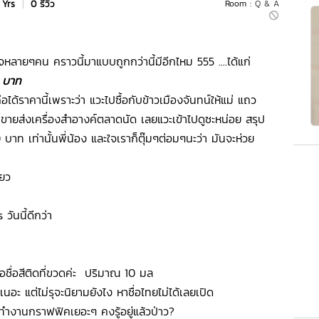
 Yrs
|
0 รีวิว
Room :
Q & A
จหลายๆคน คราวนี้มาแบบถูกกว่านี้มีอีกไหม 555 ....ได้แก่
0 บาท
อได้ราคานี้เพราะว่า แวะไปซื้อกับข้าวเมืองจันทน์ให้แม่ แถว
านขายส่งเครื่องสำอางค์ตลาดนัด เลยแวะเข้าไปดูซะหน่อย สรุป
าท เท่านั้นพี่น้อง และใจเราก็ตุ๊มๆต่อมๆนะว่า มันจะห่วย
ดียว
วันนี้ดีกว่า
อชื่อสีติดที่ขวดค่ะ ปริมาณ 10 มล
นอะ แต่ไม่รุจะนิยามยังไง หาชื่อไทยไม่ได้เลยเปิด
้+ทำงานกราฟฟิคเยอะๆ คงรู้อยู่แล้วป่าว?