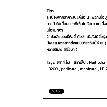
Tips
1. เนื่องจากราคามันแค่นี้อ่ะนะ พวกเนื้อมุ
ทาแล้วไม่เนี๊ยบมากก็เห็นไม่ชัดค่ะ แต่เนื้
เนื้อแมทจ้า
2. ข้อเสียของยี่ห้อนี้ คือว่า เมื่อไม่มีชื่อ
มีใครสนใจอยากซื้อแบบเดียวกันนี้อ่ะนะ (
หลายสีเลย ที่ซื้อมา )
Tags
: ยาทาเล็บ , สีทาเล็บ , Nail color ,
LD200 , pedicure , manicure , LD