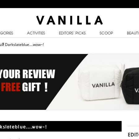
GORIES
ACTIVITIES
EDITORS’ PICKS
SCOOP
BEAUT
บสี Darkslateblue....wow~!
kslateblue....wow~!
EDI