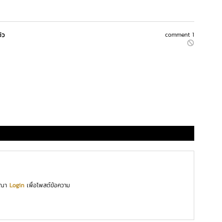
วิว
comment 1
ุณา
Login
เพื่อโพสต์ข้อความ