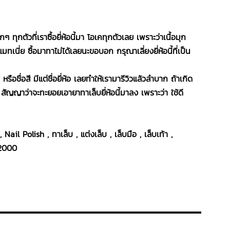
กๆ ทุกตัวที่เราซื้อยี่ห้อนี้มา โอเคทุกตัวเลย เพราะว่าเนื้อมุก
อแมทเนี่ย ซื้อมาทาไม่ได้เลยนะขอบอก กรุณาเลี่ยงยี่ห้อนี้ที่เป็น
รุ่น หรือชื่อสี มีแต่ชื่อยี่ห้อ เลยทำให้เรามารีวิวแล้วลำบาก ถ้าเกิด
 สัญญาว่าจะทะยอยเอายาทาเล็บยี่ห้อนี้มาลง เพราะว่า ใช้ดี
 Nail Polish , ทาเล็บ , แต่งเล็บ , เล็บมือ , เล็บเท้า ,
 2000