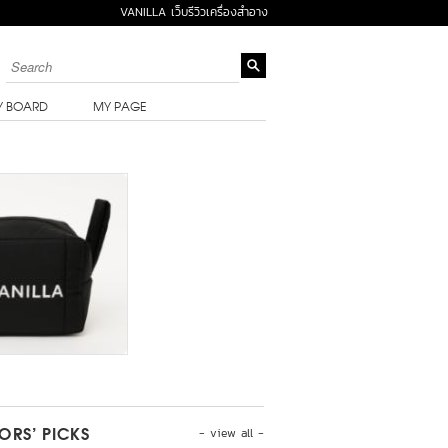
VANILLA เว็บรีวิวเครื่องสำอาง
Y BOARD
MY PAGE
- view all -
TORS’ PICKS