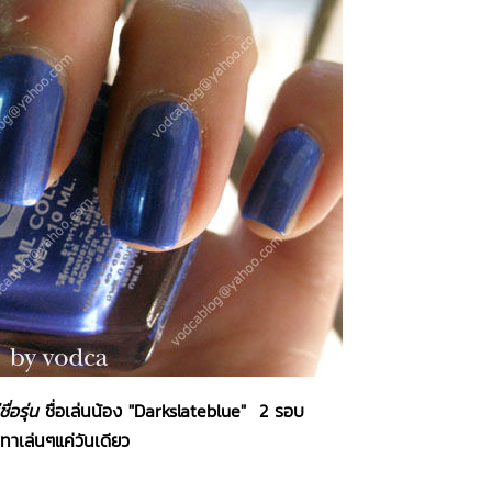
ื่อรุ่น
ชื่อเล่นน้อง "Darkslateblue" 2 รอบ
ทาเล่นๆแค่วันเดียว