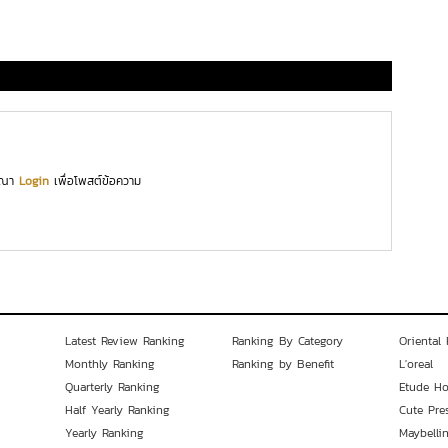
ุณา
Login
เพื่อโพสต์ข้อความ
Latest Review Ranking
Ranking By Category
Oriental 
Monthly Ranking
Ranking by Benefit
L'oreal
Quarterly Ranking
Etude H
Half Yearly Ranking
Cute Pre
Yearly Ranking
Maybelli