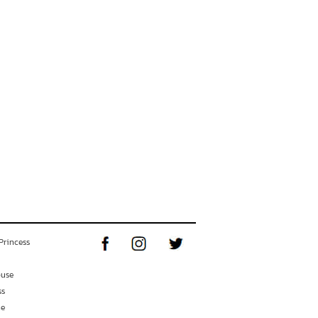
Princess
ouse
ss
ne