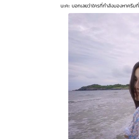
นะคะ บอกเลยว่าใครที่กำลังมองหาครีมที่ม