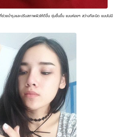
ี่ช่วยบำรุงและปรับสภาพผิวให้ดีขึ้น ชุ่มชื้นขึ้น แบบค่อยๆ สว่างทีละนิด แบบไม่มี