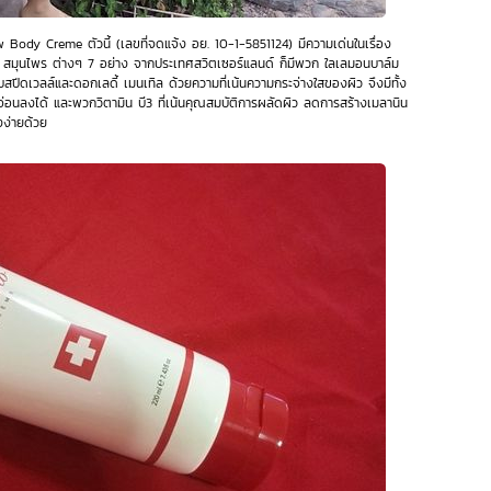
ow Body Creme ตัวนี้ (เลขที่จดแจ้ง อย. 10-1-5851124) มีความเด่นในเรื่อง
ณ สมุนไพร ต่างๆ 7 อย่าง จากประเทศสวิตเซอร์แลนด์ ก็มีพวก ใลเลมอนบาล์ม
สปีดเวลล์และดอกเลดี้ เมนเทิล ด้วยความที่เน้นความกระจ่างใสของผิว จึงมีทั้ง
ีอ่อนลงได้ และพวกวิตามิน บี3 ที่เน้นคุณสมบัติการผลัดผิว ลดการสร้างเมลานิน
้งง่ายด้วย