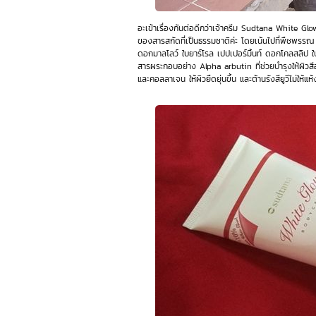
อะเข้าเรื่องกันต่อดีกว่าเจ้าครีม Sudtana White Gl
ของสารสกัดที่เป็นธรรมชาติค่ะ โดยเน้นไปที่พืชพรร
ดอกมาลโลว์ ใบยาร์โรล เปปเปอร์มิ้นท์ ดอกโคลสลิป ใบ
สารผระกอบอย่าง Alpha arbutin ที่ช่วยบำรุงให้ผิวส
และคอลลาเจน ให้ผิวยืดยุ่นขึ้น และต้านรังสียูวีไม่ให้แห