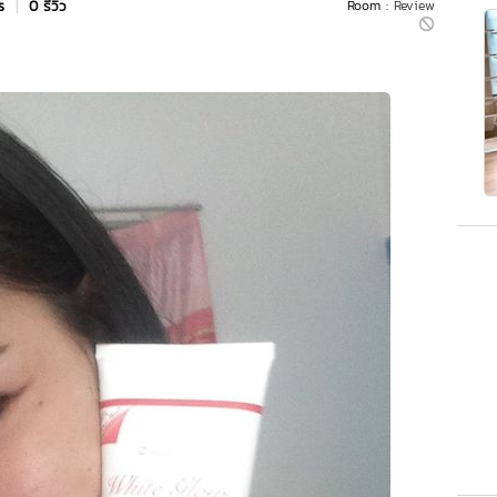
rs
|
0 รีวิว
Room :
Review