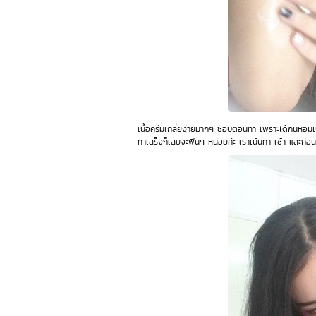
เนื้อครีมเกลี่ยง่ายมากๆ ชอบตอนทา เพราะได้กินหอมเบาๆ
ทาเสร็จก็เลยจะฟินๆ หน่อยค่ะ เราเน้นทา เช้า และก่อน