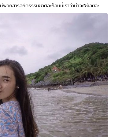
ีพวกสารสกัดธรรมชาติละก็อันนี้เราว่าน่าจะใช่เลยล่ะ