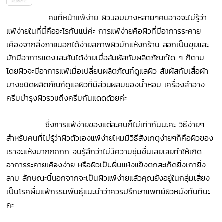
คนที่
หน้าแพ้ง่าย
ผิวบอบบางหลายๆคนอาจจะไม่รู้ว่า
แพ้ง่ายในที่นี้คืออะไรกันแน่ค่ะ การแพ้ง่ายคือผิวที่มีอาการระคาย
เคืองจากสิ่งภายนอกได้ง่ายสภาพผิวมักแห้งกร้าน ลอกเป็นขุยและ
มักมีอาการแดงและคันได้ง่ายเมื่อสัมผัสกับผลิตภัณฑ์ใด ๆ ก็ตาม
โดยผิวจะมีอาการแพ้เมื่อเปลี่ยนผลิตภัณฑ์ดูแลผิว สัมผัสกับเสื้อผ้า
บางชนิดผลิตภัณฑ์ดูแลผิวที่มีส่วนผสมของน้ำหอม เครื่องสำอาง
ครีมบำรุงผิวรวมถึงครีมกันแดดด้วยค่ะ
ซึ่งการแพ้ง่ายของแต่ละคนก็ไม่เท่ากันนะคะ วิธีง่ายๆ
สำหรับคนที่ไม่รุ้ว่าผิวตัวเองแพ้ง่ายไหมมีวิธีสังเกตุง่ายๆก็คือผิวของ
เราจะแห้งมากกกกก จนรู้สึกว่าไม่มีความชุ่มชื่นเลยเลยทำให้เกิด
อาการระคายเคืองง่าย หรือผิวเป็นผื่นแห้งแข็งตกสะเก็ดยิ่งเกายิ่ง
ลาม ลักษณะนี้นอกจากจะเป็นผิวแพ้ง่ายแล้วคุณยังอยู่ในกลุ่มเสี่ยง
เป็นโรคผื่นแพ้กรรมพันธุ์แนะนำว่าควรปรึกษาแพทย์ผิวหนังทันทีนะ
คะ