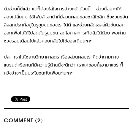
ตัวช่วยก็มีแล้ว แต่ก็ต้องใส่ใจการล้างหน้าด้วยน๊า ช่วงนี้อยากให้
ลองเปลี่ยนมาใช้โฟมล้างหน้าที่มีส่วนผสมของซาลิไซลิก ซึ่งช่วยขจัด
สิ่งสกปรกที่อยู่ในรูขุมขนของเราได้ดี และช่วยผลัดเซลล์ผิวชั้นนอก
ออกเพื่อไม่ให้ไปอุดตันรูขุมขน ลดโอกาสการเกิดสิวได้ด้วย พอผ่าน
ช่วงรอบเดือนไปแล้วค่อยกลับไปใช้ของเดิมนะคะ
ปล. เราไม่ใช่สายวิทยาศาสตร์ เรื่องส่วนผสมเราคิดว่าถามทาง
แบรนด์หรือคนที่มีความรู้ด้านนี้จะดีกว่า เราแค่ชอบก็เอามาแชร์ ก็
หวังว่าจะเป็นประโยชน์กับเพื่อนๆนะคะ
COMMENT (2)