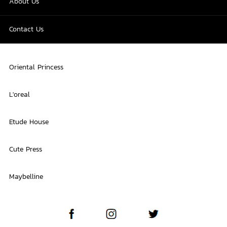
About Us
Contact Us
Oriental Princess
L'oreal
Etude House
Cute Press
Maybelline