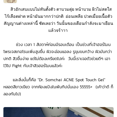
สิวอักเสบแบบไม่ทันตั้งตัว ตาบวมตุ่ย หน้าบวม ผิวไม่สดใส
ไร้เลือดฝาด หน้ามันมากกว่าปกติ อ่อนเพลีย ปวดเมื่อยเนื้อตัว
สัญญานต่างเหล่านี้ ชัดเลยว่า วันนั้นของเดือนกำลังจะมาเยือน
แล้วจร้าาา
ช่วง เวลา 1 สัปดาห์ก่อนมีรอบเดือน เป็นช่วงที่เจ้าฮอร์โมน
โพรเจสเทอโรนเพิ่มสูงขึ้น ผิวจะอ่อนแอลง รูขุมขนกว้าง ผิวมันกว่า
ปกติ สิวขึ้นง่าย แต่ไม่ต้องเครียดไปค่ะ วันนี้เราเจอตัวช่วยดีๆ เอา
ไว้ไป Fight กับเจ้าสิวฮอร์โมนแล้วค่ะ
และสิ่งนั้นก็คือ "Dr. Somchai ACNE Spot Touch Gel"
หลอดสีขาวเขียว จากห้องแป้งในพันทิปนั่นเอง 55555+ (เค้าว่าดี ก็
ลองกันไป)