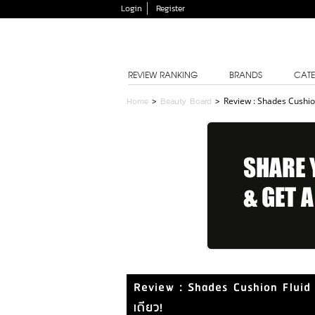
Login
Register
REVIEW RANKING
BRANDS
CATE
Home
>
Beauty Board
>
Review : Shades Cushion
Review : Shades Cushion Fluid 
เดียว!