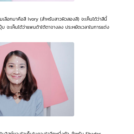
ุ้มเลือกมาคือสี Ivory (สำหรับสาวผิวสองสี) จะเห็นได้ว่าสีนี้
ปุ๊บ จะเห็นได้ว่าแพนด้าใต้ตาจางลง ประหยัดเวลาในการแต่ง
ไว้ในลิสต์ของไอเท็มในดวงใจอีกหนึ่งตัว สำหรับ Shades