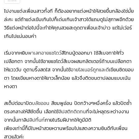
ไปงานแต่งเพื่อนสาวทั้งที ก็ต้องอยากแต่งหน้าให้สวยขึ้นกล้องใช่มั้ย
ล่ะคะ แต่ถ้าแต่งเข้มเกินไปก็เด่นเกินเจ้าสาวได้แถมดูไม่สุภาพอีกด้วย
วิธีแต่งหน้าต่อไปนี้จะทำให้คุณสวยสะดุดตาเพื่อนเจ้าบ่าว แต่ไม่เว่อร์
เกินไปแน่นอนค่า
เริ่มจากหยิบ
พาเลทอายแชโดว์
สีโทนนู้ดออกมา ใช้สีเบจทาให้ทั่ว
เปลือกตา จากนั้นใช้อายแชโดว์สีเบจผสมกลิตเตอร์ถ้าบนเปลือกตา
ให้แวววับ ดูตาบริ๊งสดใส จากนั้นใช้
อายไลเนอร์ถูกและดี
เขียนชิดขอบ
ตา โดยเขียนหางตาให้ยาวเล็กน้อย แล้วจึงติดขนตาปลอมแบบเน้น
หางตา
สเต็ปต่อมาปัด
บลัชออน
สีชมพูอ่อน ปัดกว้างๆหนึ่งครั้ง แล้วปัดซ้ำ
ตรงกลางให้สีชัดขึ้น เลือกใช้
ลิปสติกติดทน
ที่จะไม่หลุดระหว่างงาน
จากนั้นทาลิป
ลิปทิ้นท์
ภายในริมฝีปากให้ดูมีมิติ
เพียงเท่านี้ก็มีใบหน้าสวยหวานพร้อมไปแสดงความยินดีกับเพื่อน
สาวแล้วค่ะ