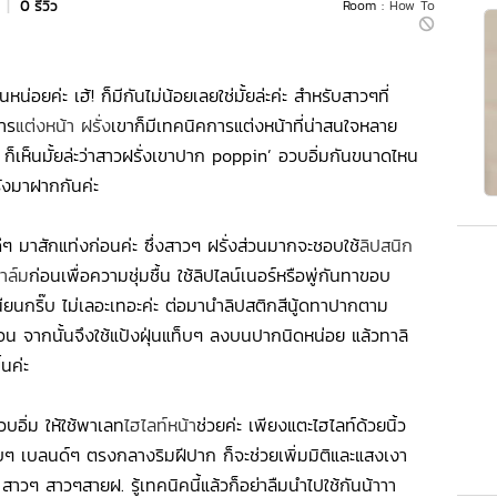
s
|
0 รีวิว
Room :
How To
่อยค่ะ เฮ้! ก็มีกันไม่น้อยเลยใช่มั้ยล่ะค่ะ สำหรับสาวๆที่
าร
แต่งหน้า ฝรั่ง
เขาก็มีเทคนิคการแต่งหน้าที่น่าสนใจหลาย
็เห็นมั้ยล่ะว่าสาวฝรั่งเขาปาก poppin’ อวบอิ่มกันขนาดไหน
รั่งมาฝากกันค่ะ
ีๆ มาสักแท่งก่อนค่ะ ซึ่งสาวๆ ฝรั่งส่วนมากจะชอบใช้
ลิปสนิก
าล์ม
ก่อนเพื่อความชุ่มชื้น ใช้ลิปไลน์เนอร์หรือพู่กันทาขอบ
นียนกริ๊บ ไม่เลอะเทอะค่ะ ต่อมานำลิปสติกสีนู้ดทาปากตาม
่อน จากนั้นจึงใช้แป้งฝุ่นแท็บๆ ลงบนปากนิดหน่อย แล้วทาลิ
นค่ะ
บอิ่ม ให้ใช้พาเลท
ไฮไลท์หน้า
ช่วยค่ะ เพียงแตะไฮไลท์ด้วยนิ้ว
บๆ เบลนด์ๆ ตรงกลางริมฝีปาก ก็จะช่วยเพิ่มมิติและแสงเงา
 สาวๆ สาวๆสายฝ. รู้เทคนิคนี้แล้วก็อย่าลืมนำไปใช้กันน้าาา