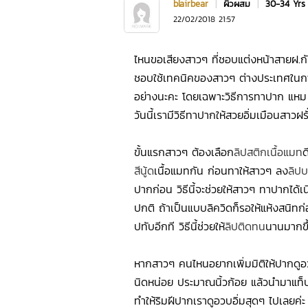
blairbear
|
ผิวผสม
|
30-34 Yr
22/02/2018 21:57
ไหนขอเสียงสาวๆ ที่ชอบแต่งหน้าสายฝ.กันหน
ชอบใช้เทคนิคของสาวๆ ต่างประเทศในก
อย่างนะคะ โดยเฉพาะวิธีการทาปาก แหม ก
วันนี้เรามีวิธีทาปากให้สวยอิ่มเมือนสาวฝ
ขั้นแรกสาวๆ ต้องเลือก
ลิปสติกเนื้อแมท
ด
สีนู้ด
เนื้อแมทกัน ก่อนทาให้สาวๆ ลง
ลิปบ
ปากก่อน วิธีนี้จะช่วยให้สาวๆ ทาปากได้เ
ปกติ ถ้าเป็นแบบลิควิดก็รอให้แห้งสนิทก
ปทับอีกที วิธีนี้ช่วยให้
ลิปติดทน
นานมากขึ้
หากสาวๆ คนไหนอยากเพิ่มมิติให้ปากดูอว
นิดหน่อย ประมาณนิ้วก้อย แล้วนำมาแท็
ทำให้ริมฝีปากเราดูอวบอิ่มสุดๆ ไปเลยค่ะ