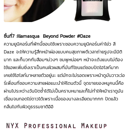
ชิ้นที่
7 :Illamasqua Beyond Powder #Daze
ความยูนิคอร์นที่พักนี้ชอบใช้เพราะชอบความยูนิคอร์นค่าโย่ว สี
Daze จะให้ความรู้สึกหน้าผ่องแบบคนสุขภาพดีเวลาถ่ายรูปจะมีมิติ
มาก และก็บวกกับสีอมๆม่วงๆ ชมพูหน่อยๆ หน้าจะเด้งแบบไม่ต้อง
ใช้แอพเพิ่มยิ่งเราเป็นคนผิวผสมที่มันทีโซนแต่ชอบปัดไฮไลท์มาก
เคยใช้ไฮไลท์มาหลายตัวอยู่นะ แต่มักจะไม่รอดเพราะหน้าดูมันวาวเว่อ
ร์เพื่อนที่ชอบความสายฝอแนะนำให้โดนตัวนี้ จุดขายของหนูคนนี้คือ
ผ่านไประหว่างวันปัดซ้ำได้ไม่เป็นคราบหนาและก็ไม่ทำให้หน้าเราดูมัน
เชื่อมจนทอดไข่ดาวได้เพราะเนื้อของนางละเอียดมากกก ปัดแล้ว
กลืนไปกับผิวดูธรรมชาติอิอิ