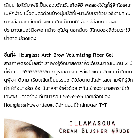
ญี่ปุ่น ไฮ!ได้มาฟรีเป็นของขวัญวันเกิดอิอิ พอลองใช้ดูก็รู้สึกโอเคนะ
ไม่หักง่าย เนื้อดินสอค่อนข้างนุ่มมีสีที่เหมาะกับเราด้วย วิธีง่ายๆ ใน
การเลือกสีที่เขียนคิ้วจะแบบไหนก็ตามให้เลือกสีอ่อนกว่าสีผม
ประมาณเบอร์นึงพอ หน้าจะดูไม่ดุ นอกนั้นจะมีโทนของสีด้วยเราใช้
น้ำตาลไม่ติดแดง
ชิ้นที่
4 :Hourglass Arch Brow Volumizing Fiber Gel
สารภาพตรงนี้เลยว่าเราเพิ่งรู้จักมาสคาร่าคิ้วได้ประมาณไม่เกิน 2 ปี
ที่ผ่านมา 5555555555เคยดูรายการเกาหลีแล้วแบบเฮ้ยแก ทำไมมัน
ดูฟุ้งๆ ดีงาม เรียงเส้นเป็นธรรมชาติได้ขนาดนั้นอ่ะ เลยถามพี่ที่รู้จัก
ทำให้ถึงบางอ้อ อ๋อ มีมาสคาร่าคิ้วด้วย #ทีมเข้าใจว่ามาสคาร่ามีใช้
เฉพาะขนตาอย่างเดียวมาก่อน 55555555 เลยเลือกของ
Hourglassค่ะแพงหน่อยแต่ดีอ่ะ ตอนนี้ใกล้หมดละ T^T