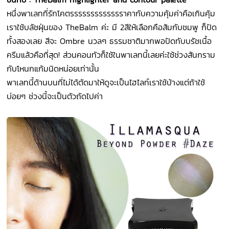
หนึ่งพาเลทที่รักโคตรรรรรรรรรรรรราคากับความคุ้มค่าคือเกินคุ้ม
เราใช้บลัชฝุ่นของ TheBalm ค่ะ มี 2สีให้เลือกคือส้มกับชมพู ก็ปัด
ทั้งสองเลย สีจะ Ombre นวลๆ ธรรมชาติมากพอปัดทับบรัชเนื้อ
ครีมแล้วคือที่สุด! ส่วนคอนทัวก็ใช้ในพาเลทนี้เลยค่ะใช้ช่วงสันกราม
กับโหนกแก้มนิดหน่อยเท่านั้น
พาเลทนี้ด้านบนที่ไม่ได้ตัดมาให้ดูจะเป็นไฮไลท์เราใช้บ้างแต่ถ้าใช้
บ่อยๆ ช่วงนี้จะเป็นตัวถัดไปค่า