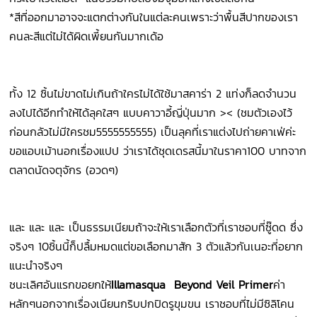
*สีที่ออกมาอาจจะแตกต่างกันในแต่ละคนเพราะว่าพื้นสีปากของเรา
คนละสีแต่ไม่ได้ผิดเพี้ยนกันมากเด้อ
ทั้ง 12 ชิ้นไม่ขาดไม่เกินถ้าใครไม่ได้ใช้มาสคาร่า 2 แท่งก็ลดจำนวน
ลงไปได้อีกทำให้ได้ลุคใสๆ แบบคาวาอี้ญี่ปุ่นมาก >< (ชมตัวเองไว้
ก่อนกลัวไม่มีใครชม5555555555) เป็นลุคที่เราแต่งไปถ่ายคาเฟ่ค่ะ
ขอแอบเม้านอกเรื่องแปป ว่าเราได้ชุดเดรสนี้มาในราคา100 บาทจาก
ตลาดนัดจตุจักร (อวดๆ)
และ และ และ เป็นธรรมเนียมถ้าจะให้เราเลือกตัวที่เราชอบที่ซู๊ดด ซึ่ง
จริงๆ 10ชิ้นนี้ก็ปลื้มหมดแต่ขอเลือกมาสัก 3 ตัวแล้วกันเนอะที่อยาก
แนะนำจริงๆ
ชนะเลิศอันแรกขอยกให้
Illamasqua Beyond Veil Primer
ค่า
หลักๆนอกจากเรื่องเนียนกริบปกปิดรูขุมขน เราชอบที่ไม่มีซิลิโคน