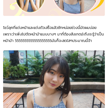
โชว์ลุคที่แต่งหน้าและแต่งตัวเสร็จแล้วซักหน่อยช่วงนี้มัดผมบ่อย
เพราะว่าเพิ่งไปตัดหน้าม้าแบบบางๆ มาที่ต้องสังเกตอ่ะถึงจะรู้ว่าเป็น
หน้าม้า 5555555555555555555มันก็จะสดใสๆประมาณนี้จ้า