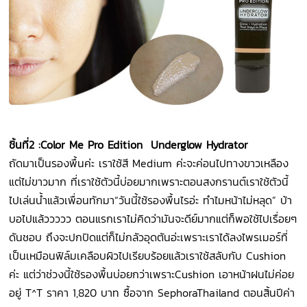
ชิ้นที่
2 :Color Me Pro Edition Underglow Hydrator
ถัดมาเป็นรองพื้นค่ะ เราใช้สี Medium ค่ะจะค่อนไปทางขาวเหลือง
แต่ไม่ขาวมาก ที่เราใช้ตัวนี้บ่อยมากเพราะตอนสงกรานต์เราใช้ตัวนี้
ไปเล่นน้ำแล้วเพื่อนทักมา“วันนี้ใช้รองพื้นไรอ่ะ ทำไมหน้าไม่หลุด” บ้า
บอไปแล้ววววว ตอนแรกเราไม่คิดว่ามันจะดีย์มากแต่ก็พอใช้ไปเรื่อยๆ
ดันชอบ ถึงจะปกปิดแต่ก็ไม่กลัวอุดตันอ่ะเพราะเราได้ลงไพรเมอร์ที่
เป็นเหมือนฟิล์มเคลือบผิวไปเรียบร้อยแล้วเราใช้สลับกับ Cushion
ค่ะ แต่ว่าช่วงนี้ใช้รองพื้นบ่อยกว่าเพราะCushion เอาหน้าฝนไม่ค่อย
อยู่ T^T ราคา 1,820 บาท ซื้อจาก SephoraThailand ตอนสิ้นปีค่า