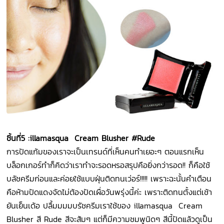
ชิ้นที่
5 :illamasqua Cream Blusher #Rude
การปัดแก้มของเราจะเป็นเทรนด์ที่เห็นคนทำเยอะๆ ตอนแรกเห็น
บล็อกเกอร์ทำก็คิดว่าเราทำจะรอดหรอสรุปคือยิ่งกว่ารอด!! ก็คือใช้
บลัชครีมก่อนและค่อยใช้แบบฝุ่นติดทนเว่อร์!!!!! เพราะฉะนั้นคำเตือน
คือห้ามปัดแดงจัดไม่ต้องปัดเผื่อวันพรุ่งนี้ค่ะ เพราะติดทนตั้งแต่เช้า
ยันเย็นเด้อ ปลื้มมมมบรัชครีมเราใช้ของ illamasqua Cream
Blusher สี Rude สีจะส้มๆ แต่ก็มีความชมพูนิดๆ สีนี้ปัดแล้วดูเป็น