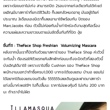
เพราะต่อขนตาไม่เก่ง สามารถปัด 2รอบจากแท่งเดียวกันได้ค่ะแต่
เผอิญมีมาสคาร่าที่แกะใช้ไว้แล้ว ก็เลยกลัวหมดอายุ มันอยู่ได้แค่
ประมาณ 3เดือนเองนิเราก็เลยเอามาใช้พร้อมกัน ปัดของ
MarcJacobs ก่อน ตัวนี้ไม่ค่อยกันน้ำเท่าไหร่จะดีงามสุดคือเรื่อง
ความแผ่และความยาวขนตาแน่นชัดขึ้นทันทีที่ปัด งุ้ย
ชิ้นที่
11 : TheFace Shop Freshian Volumizing Mascara
หลังจากนั้นเราก็ปัดทับด้วยมาสคาร่าของ TheFace Shop ค่ะตัวนี้
จะกันน้ำ ต้องรอให้ตัวแรกแห้งสักพักก่อนนะถึงจะปัดตัวที่สองตัวนี้
บังเอิญได้มาใช้ เพราะเราไปซื้อ Cushion ของ TheFace Shop
พนักงานบอกว่าถ้าซื้อครบ1,000 บาทจะได้ของแถม บ้าบอ ยอมไม่
ได้อยากได้ของแถมจนตัวสั่น 555555เลยเดินดูและฟาดมาสคาร่า
แท่งนี้มาค่ะพอใช้ๆ ไปก็ปลื้มนะ ราคาไม่แพงคุ้มดี ไม่เกิน 200 บาท
นะ ถ้าเราจำไม่ผิด