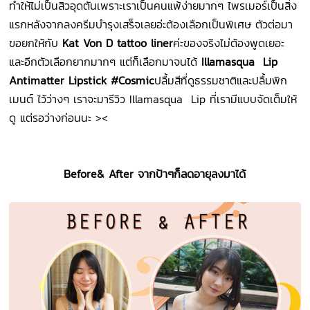
ทำให้ไม่เป็นสิวอุดตันเพราะเราเป็นคนแพ้ง่ายมากๆ ไพรเมอร์เป็นสิ่ง
แรกหลังจากลงครีมบำรุงเสร็จเลยอ่ะต้องเลือกเป็นพิเศษ ตัวต่อมา
ขอยกให้กับ
Kat Von D tattoo liner
ค่ะของจริงไม่ต้องพูดเยอะ
และอีกตัวเลือกยากมากๆ แต่ก็เลือกมาจนได้
Illamasqua Lip
Antimatter Lipstick
#Cosmic
ปลื้มสีที่ดูธรรมชาติและปลื้มพิก
เมนต์ ไว้ว่างๆ เราจะมารีวิว Illamasqua Lip ที่เรามีแบบจัดเต็มให้
ดู แต่รอว่างก่อนนะ ><
Before& After จากป้าๆก็ลดอายุลงมาได้