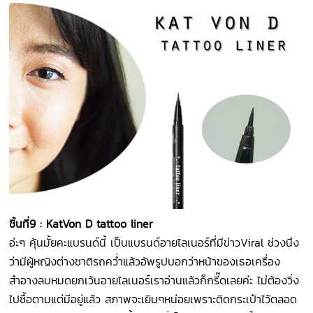
ชิ้นที่
9 : KatVon D tattoo liner
อ่ะๆ คุ้นมั้ยคะแบรนด์นี้ เป็นแบรนด์อายไลเนอร์ที่มีข่าวViral ช่วงนึง
ว่ามีผู้หญิงต่างชาติรถคว่ำแล้วอัพรูปบอกว่าหน้าของเธอเครื่อง
สำอางลบหมดยกเว้นอายไลเนอร์เราอ่านแล้วก็กรี๊ดเลยค่ะ ไม่ต้องวิ่ง
ไปซื้อตามแต่มีอยู่แล้ว สภาพจะเยินๆหน่อยเพราะติดกระเป๋าไว้ตลอด