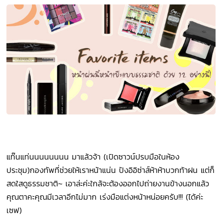
แท๊นแท่นนนนนนนน มาแล้วจ้า (เปิดซาวน์ปรบมือในห้อง
ประชุม)กองทัพที่ช่วยให้เราหน้าแน่น ปังอิอิซ่าส์ห้าห้าบวกท้าฝน แต่ก็
สดใสดูธรรมชาติ~ เอาล่ะค่ะใกล้จะต้องออกไปถ่ายงานข้างนอกแล้ว
คุณตาคะคุณมีเวลาอีกไม่มาก เร่งมือแต่งหน้าหน่อยครับ!!! (ได้ค่ะ
เซฟ)