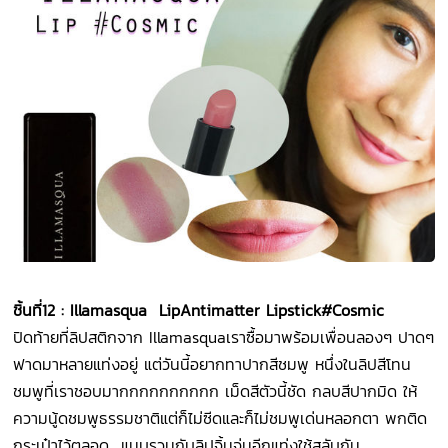
ชิ้นที่
12 : Illamasqua Lip
Antimatter Lipstick
#Cosmic
ปิดท้ายที่ลิปสติกจาก Illamasquaเราซื้อมาพร้อมเพื่อนลองๆ ปาดๆ
ฟาดมาหลายแท่งอยู่ แต่วันนี้อยากทาปากสีชมพู หนึ่งในลิปสีโทน
ชมพูที่เราชอบมากกกกกกกกกก เม็ดสีตัวนี้ชัด กลบสีปากมิด ให้
ความนู้ดชมพูธรรมชาติแต่ก็ไม่ซีดและก็ไม่ชมพูเด่นหลอกตา พกติด
กระเป๋าไว้ตลอด แนบรวมกับลิปจิ้มจุ่มอีกแท่งใช้สลับกัน