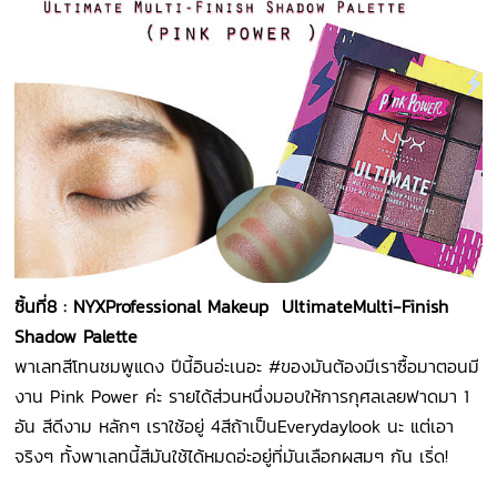
ชิ้นที่
8 : NYXProfessional Makeup UltimateMulti-Finish
Shadow Palette
พาเลทสีโทนชมพูแดง ปีนี้อินอ่ะเนอะ #ของมันต้องมีเราซื้อมาตอนมี
งาน Pink Power ค่ะ รายได้ส่วนหนึ่งมอบให้การกุศลเลยฟาดมา 1
อัน สีดีงาม หลักๆ เราใช้อยู่ 4สีถ้าเป็นEverydaylook นะ แต่เอา
จริงๆ ทั้งพาเลทนี้สีมันใช้ได้หมดอ่ะอยู่ที่มันเลือกผสมๆ กัน เริ่ด!