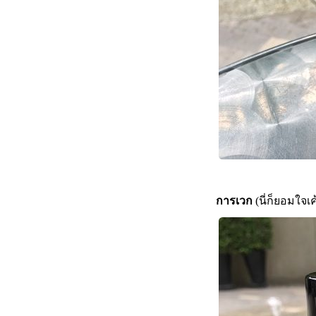
การเวก
(นี่ก็ยอมใจเ