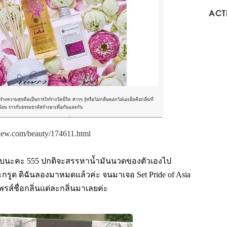
ACTI
raew.com/beauty/174611.html
าบนะคะ 555 ปกติจะสรรหาน้ำมันนวดของตัวเองไป
รูด ดิฉันลองมาหมดแล้วค่ะ จนมาเจอ Set Pride of Asia
รส์ชื่อกลิ่นแต่ละกลิ่นมาเลยค่ะ