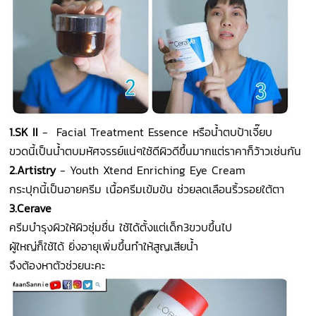
1.SK II
- Facial Treatment Essence หรือน้ำตบป้าเจี๊ยบ
ขวดนี้เป็นน้ำตบมหัศจรรย์แน่ๆใช้ดีผิวดีขึ้นมากแต่ราคาก็ว้าวเช่นกัน
2.Artistry
- Youth Xtend Enriching Eye Cream
กระปุกนี้เป็นอายครีม เนื้อครีมเข้มข้น ช่วยลดเลือนริ้วรอยใต้ตา
3.Cerave
ครีมบำรุงผิวให้ผิวชุ่มชื่น ใช้ได้ตั้งแต่เด็ก3ขวบขึ้นไป
ผู้ใหญ่ก็ใช้ได้ ยิ่งอายุเพิ่มขึ้นทำให้สูญเสียน้ำ
จึงต้องหาตัวช่วยนะคะ