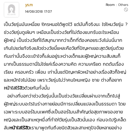
ys.m
Room :
Others
14/08/2018 17:07
เป็นวัยรุ่นมันเหนื่อย !
ใครหนอได้พูดไว้ แต่มันก็จริงนะ ใช่ไหมวัยรุ่น ?
ช่วงวัยรุ่นดูเผินๆ เหมือนเป็นช่วงวัยที่ไม่ต้องแบกรับอะไรเหมือน
ผู้ใหญ่ เป็นช่วงวัยที่ได้สนุกมากกว่าเด็กที่ต้องคอยระวังโน่นนี่มาก
เกินไปแต่แท้จริงแล้วช่วงวัยนี้แหละคือวัยที่ปัญหาเยอะสุดวัยรุ่นด้วย
กันเท่านั้นจึงจะเข้าใจก็เล่นอยู่ระหว่างเด็กและผู้ใหญ่ความสับสนก็
มากเป็นธรรมดานี่ไม่ใช่แค่เรื่องความคิด ความเครียด กดดันเรื่อง
เรียน ครอบครัว เพื่อน เท่านั้นแต่ปัญหาผิวหน้าอย่างเรื่องสิวก็ใหญ่
และหนักใจไม่น้อย เพราะวัยรุ่นไม่ว่าคนไหนหญิง ชาย ต่างก็อยาก
หน้าใสไร้สิว
ด้วยกันทั้งนั้น
อย่างที่บอกว่าช่วงวัยรุ่นนั้นเป็นช่วงวัยเปลี่ยนผ่านจากเด็กไปสู่
ผู้ใหญ่ระบบอะไรในร่างกายย่อมมีการเปลี่ยนแปลงเป็นธรรมดา โดย
เฉพาะระบบฮอร์โมนเพศซึ่งเป็นฮอร์โมนสำคัญต่อสุขภาพของชาย
หญิงและเป็นสาเหตุหนึ่งที่ทำให้วัยรุ่นเป็นสิวนั่นเอง ก่อนจะไปรู้เคล็ด
ลับ
หน้าใสไร้สิว
เรามาพูดกันถึงชนิดสิวและสาเหตุปัจจัยหลายอย่าง