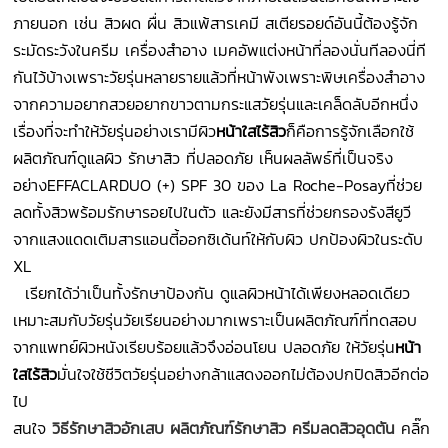
ภายนอก เช่น สิวผด ผื่น สิวแพ้สารเคมี สเตียรอยด์อันนี้ต้องรู้จัก
ระมัดระวังในครีม เครื่องสำอาง เมคอัพแต่งหน้าที่ลองนั่นทีลองนี่ที
กันไว้บ้างเพราะวัยรุ่นหลายรายแล้วที่หน้าพังเพราะพิษเครื่องสำอาง
จากความอยากสวยอยากขาวตามกระแสวัยรุ่นและเคล็ดลับอีกหนึ่ง
เรื่องที่จะทำให้วัยรุ่นอย่างเรามีผิว
หน้าใสไร้สิว
ก็คือการรู้จักเลือกใช้
ผลิตภัณฑ์ดูแลผิว รักษาสิว ที่ปลอดภัย เห็นผลลัพธ์ที่เป็นจริง
อย่างEFFACLARDUO (+) SPF 30
ของ La Roche-Posayที่ช่วย
ลดทั้งสิวพร้อมรักษารอยไปในตัว และยังมีสารที่ช่วยกรองรังสียูวี
จากแสงแดดเติมสารแอนตี้ออกซิเด้นท์ให้กับผิว ปกป้องผิวในระดับ
XL
เรียกได้ว่าเป็นทั้งรักษาป้องกัน ดูแลผิวหน้าได้เพียงหลอดเดียว
เหมาะสมกับวัยรุ่นวัยเรียนอย่างมากเพราะเป็นผลิตภัณฑ์ที่ทดสอบ
จากแพทย์ผิวหนังเรียบร้อยแล้วจึงอ่อนโยน ปลอดภัย ให้วัยรุ่น
หน้า
ใสไร้สิว
มั่นใจใช้ชีวิตวัยรุ่นอย่างกล้าแสดงออกไม่ต้องปกปิดสิวอีกต่อ
ไป
สนใจ
วิธีรักษาสิวอักเสบ
ผลิตภัณฑ์รักษาสิว
ครีมลดสิวอุดตัน
คลิ๊ก