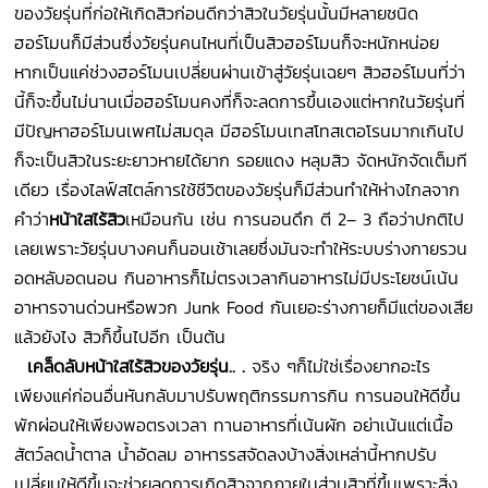
ของวัยรุ่นที่ก่อให้เกิดสิวก่อนดีกว่าสิวในวัยรุ่นนั้นมีหลายชนิด
ฮอร์โมนก็มีส่วนซึ่งวัยรุ่นคนไหนที่เป็นสิวฮอร์โมนก็จะหนักหน่อย
หากเป็นแค่ช่วงฮอร์โมนเปลี่ยนผ่านเข้าสู่วัยรุ่นเฉยๆ สิวฮอร์โมนที่ว่า
นี้ก็จะขึ้นไม่นานเมื่อฮอร์โมนคงที่ก็จะลดการขึ้นเองแต่หากในวัยรุ่นที่
มีปัญหาฮอร์โมนเพศไม่สมดุล มีฮอร์โมนเทสโทสเตอโรนมากเกินไป
ก็จะเป็นสิวในระยะยาวหายได้ยาก รอยแดง หลุมสิว จัดหนักจัดเต็มที
เดียว เรื่องไลฟ์สไตล์การใช้ชีวิตของวัยรุ่นก็มีส่วนทำให้ห่างไกลจาก
คำว่า
หน้าใสไร้สิว
เหมือนกัน เช่น การนอนดึก ตี 2– 3
ถือว่าปกติไป
เลยเพราะวัยรุ่นบางคนก็นอนเช้าเลยซึ่งมันจะทำให้ระบบร่างกายรวน
อดหลับอดนอน กินอาหารก็ไม่ตรงเวลากินอาหารไม่มีประโยชน์เน้น
อาหารจานด่วนหรือพวก Junk Food กันเยอะร่างกายก็มีแต่ของเสีย
แล้วยังไง สิวก็ขึ้นไปอีก เป็นต้น
เคล็ดลับ
หน้าใสไร้สิวของวัยรุ่น.. .
จริง ๆก็ไม่ใช่เรื่องยากอะไร
เพียงแค่ก่อนอื่นหันกลับมาปรับพฤติกรรมการกิน การนอนให้ดีขึ้น
พักผ่อนให้เพียงพอตรงเวลา ทานอาหารที่เน้นผัก อย่าเน้นแต่เนื้อ
สัตว์ลดน้ำตาล น้ำอัดลม อาหารรสจัดลงบ้างสิ่งเหล่านี้หากปรับ
เปลี่ยนให้ดีขึ้นจะช่วยลดการเกิดสิวจากภายในส่วนสิวที่ขึ้นเพราะสิ่ง