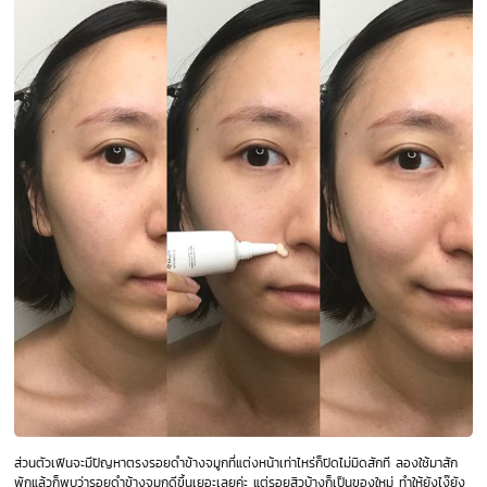
ส่วนตัวเฟินจะมีปัญหาตรงรอยดำข้างจมูกที่แต่งหน้าเท่าไหร่ก็ปิดไม่มิดสักที ลองใช้มาสัก
พักแล้วก็พบว่ารอยดำข้างจมูกดีขึ้นเยอะเลยค่ะ แต่รอยสิวบ้างก็เป็นของใหม่ ทำให้ยังไง๊ยัง