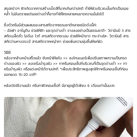
สรุปคร่าวๆ ฝ้าเกิดจากการสร้างเม็ดสีที่มากเกินกว่าปกติ ทำให้ผิวบริเวณนั้นเกิดเป็นรอย
คล้ำ ไม่อันตรายแต่รอยด่างดำก็อาจทำให้ใครหลายคนขาดความมั่นใจได้
ซึ่งตัวครีมมีส่วนผสมของสารสกัดจากธรรมชาติหลายชนิดดังนี้ค่ะ
- อัลฟ่า อาร์บูติน ช่วยให้ฝ้า และจุดด่างดำ จางลงอย่างเป็นธรรมชาติ- วิตามินบี 3 สาร
สกัดเมล็ดถั่ว โอดีเอ ไวท์ สารสกัดจากชะเอม ช่วยให้หน้าขาว กระจ่างใส- วิตามินอี สาร
สกัดว่านหางจระเข้ สารสกัดจากหญ้าคา ช่วยเพิ่มความชุ่มชื้นให้แก่ผิว
วิธีใช้
หลังจากล้างหน้าเสร็จแล้ว ซับหน้าให้แห้ง >> ลงโทนเนอร์เพื่อปรับสภาพความเป็นกรด
ด่างของผิว >> ลงเซรั่มบำรุงผิว >> ทาครีมคอนเซ็ปท์บริเวณที่เป็นจุดด่างดำ >> ทา
ครีมบำรุงผิว หรือแต่งหน้าได้ตามปกติ *เพื่อประสิทธิภาพสูงสุดให้ทาครีมคอนเซ็ปท์ก่อน
ออกแดด 15-20 นาที*
หลังเปิดใช้งานแล้ว ครีมทาฝ้าคอนเซ็ปท์ มีอายุอยู่ได้เพียง 6 เดือนเท่านั้นนะคะ