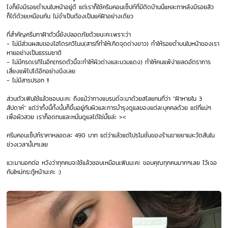
ไงก็ยังมีรอยดำบนใบหน้าอยู่ดี แต่เราก็ใช้ครีมคอนเซ็ปท์ที่มีติดบ้านนี่แหละทาหลังมีรอยสิว
ก็ได้ด้วยเหมือนกัน ไม่จำเป็นต้องเป็นแค่ฝ้าอย่างเดียว
ที่สำคัญครีมทาฝ้าตัวนี้ยังปลอดภัยด้วยนะคะเพราะว่า
- ไม่มีส่วนผสมของไฮโดรควิโนน(สารที่ทำให้เกิดจุดด่างขาว) ทำให้รอยดำบนใบหน้าของเรา
หายอย่างเป็นธรรมชาติ
- ไม่มีกรดเรทิโนอิก(กรดตัวนี้จะทำให้ผิวด่างและบวมแดง) ทำให้คนแพ้ง่ายลดอัตราการ
เสี่ยงแพ้ไปได้อีกอย่างนึงเลย
- ไม่มีสารปรอท !!
ส่วนตัวเฟินใช้แล้วชอบนะคะ ถึงแม้ว่าทางแบรนด์จะมาด้วยสโลแกนที่ว่า “ฝ้าหายใน 3
สัปดาห์” แต่ว่าทั้งนี้ทั้งนั้นก็ขึ้นอยู่กับผิวและการบำรุงดูแลของแต่ละบุคคลด้วย แต่ที่แน่ๆ
เพื่อผิวสวย เราก็อดทนและหมั่นดูแลได้ใช่มั้ยล่ะ ><
ครีมคอนเซ็ปท์ราคาหลอดละ 490 บาท แต่ว่าแล้วแต่โปรโมชั่นของร้านขายยาและวัตสันใน
ช่วงเวลานั้นๆเลย
แวะมาบอกต่อ หวังว่าทุกคนจะใช้แล้วชอบเหมือนเฟินนะคะ ขอบคุณทุกคนมากๆเลย ไว้เจอ
กันใหม่กระทู้หน้านะคะ :)