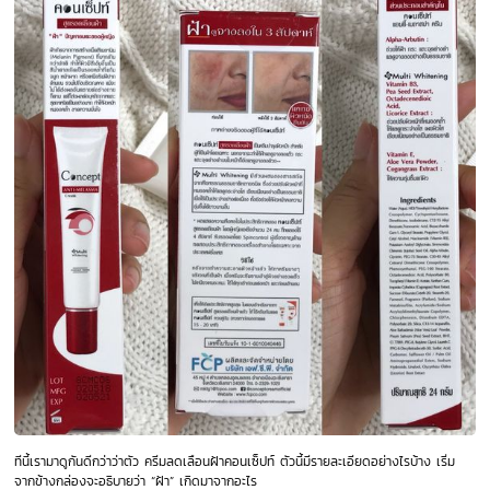
ทีนี้เรามาดูกันดีกว่าว่าตัว ครีมลดเลือนฝ้าคอนเซ็ปท์ ตัวนี้มีรายละเอียดอย่างไรบ้าง เริ่ม
จากข้างกล่องจะอธิบายว่า “ฝ้า” เกิดมาจากอะไร