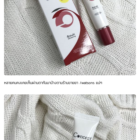
หลายคนคงเคยเห็นผ่านตากันมาบ้างตามร้านขายยา /watsons แน่ๆ