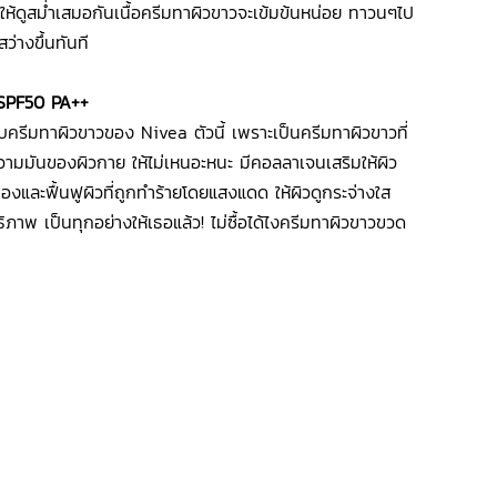
ให้ดูสม่ำเสมอกันเนื้อครีมทาผิวขาวจะเข้มข้นหน่อย ทาวนๆไป
ว่างขึ้นทันที
SPF50 PA++
หรับครีมทาผิวขาวของ Nivea ตัวนี้ เพราะเป็นครีมทาผิวขาวที่
ามมันของผิวกาย ให้ไม่เหนอะหนะ มีคอลลาเจนเสริมให้ผิว
องและฟื้นฟูผิวที่ถูกทำร้ายโดยแสงแดด ให้ผิวดูกระจ่างใส
าพ เป็นทุกอย่างให้เธอแล้ว! ไม่ซื้อได้ไงครีมทาผิวขาวขวด