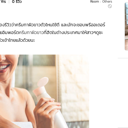
 Yrs
|
0 รีวิว
Room :
Others
รีวิวว่าครีมทาผิวขาวตัวไหนใช้ดี และมักจะชอบพรีออเดอร์
ลยอิมพอร์ต
ครีมทาผิวขาว
ที่ฮิตในต่างประเทศมาให้สาวๆดูซะ
วเข้าไทยแล้วด้วยนะ