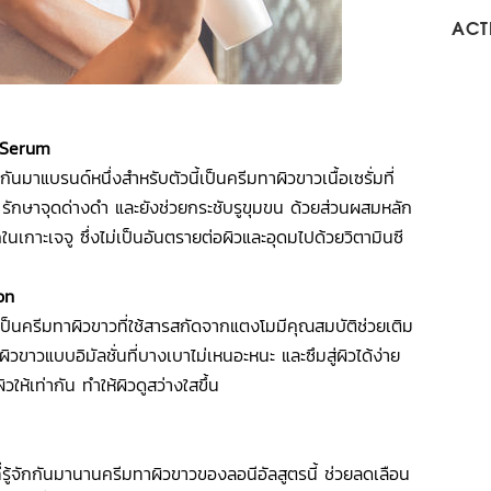
ACTI
 Serum
นมาแบรนด์หนึ่งสำหรับตัวนี้เป็นครีมทาผิวขาวเนื้อเซรั่มที่
น รักษาจุดด่างดำ และยังช่วยกระชับรูขุมขน ด้วยส่วนผสมหลัก
นเกาะเจจู ซึ่งไม่เป็นอันตรายต่อผิวและอุดมไปด้วยวิตามินซี
on
ป็นครีมทาผิวขาวที่ใช้สารสกัดจากแตงโมมีคุณสมบัติช่วยเติม
มทาผิวขาวแบบอิมัลชั่นที่บางเบาไม่เหนอะหนะ และซึมสู่ผิวได้ง่าย
ให้เท่ากัน ทำให้ผิวดูสว่างใสขึ้น
ี่รู้จักกันมานานครีมทาผิวขาวของลอนีอัลสูตรนี้ ช่วยลดเลือน