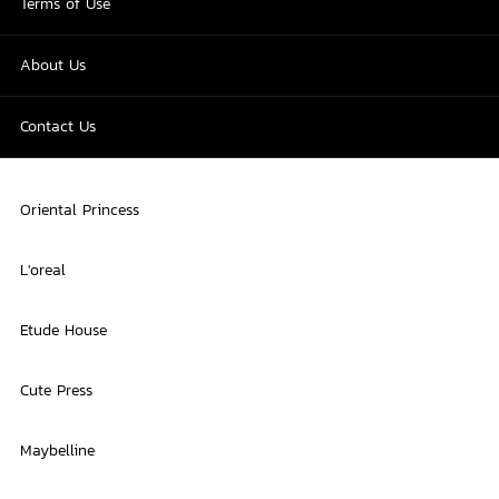
Terms of Use
About Us
Contact Us
Oriental Princess
L'oreal
Etude House
Cute Press
Maybelline