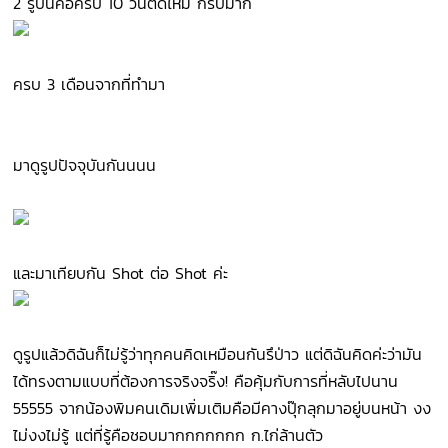
2 รูปนี้คือครบ 10 วันตัดไหม กริบมาก
ครบ 3 เดือนจากที่ทำมา
มาดูรูปปัจจุบันกันนนน
และมาเทียบกัน Shot ต่อ Shot ค่ะ
ดูรูปแล้วดิฉันก็ไม่รู้ว่าทุกคนคิดเหมือนกันรึป่าว แต่ดิฉันคิดค่ะว่ามัน
ได้ทรงตามแบบที่ต้องการจริงจริ๊ง! คือคุ้มกับการที่หลับไปนาน
55555 จากน้องพิมคนเดิมเพิ่มเติมคือมีคางปุ๊กลุกมาอยู่บนหน้า งง
ไม่งงไม่รู้ แต่ที่รู้คือชอบมากกกกกกก ก.ไก่ล้านตัว