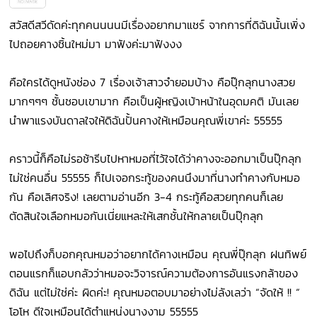
สวัสดีสวีดัดค่ะทุกคนนนนมีเรื่องอยากมาแชร์ จากการที่ดิฉันนั้นเพิ่ง
ไปถอยคางชิ้นใหม่มา มาฟังค่ะมาฟังงง
คือใครได้ดูหนังช่อง 7 เรื่องเจ้าสาวจำยอมบ้าง คือปุ๊กลุกนางสวย
มากๆๆๆ ชั้นชอบเขามาก คือเป็นผู้หญิงเบ้าหน้าในอุดมคติ มันเลย
นำพาแรงบันดาลใจให้ดิฉันปั้นคางให้เหมือนคุณพี่เขาค่ะ 55555
คราวนี้ก็คือไม่รอช้ารีบไปหาหมอที่ไว้ใจได้ว่าคางจะออกมาเป็นปุ๊กลุก
ไม่ใช่คนอื่น 55555 ก็ไปเจอกระทู้ของคนนึงมาที่นางทำคางกับหมอ
กัน คือเลิศจริง! เลยตามอ่านอีก 3-4 กระทู้คือสวยทุกคนก็เลย
ตัดสินใจเลือกหมอกันเนี่ยแหละให้เสกชั้นให้กลายเป็นปุ๊กลุก
พอไปถึงก็บอกคุณหมอว่าอยากได้คางเหมือน คุณพี่ปุ๊กลุก ฝนทิพย์
ตอนแรกก็แอบกลัวว่าหมอจะวิจารณ์ความต้องการอันแรงกล้าของ
ดิฉัน แต่ไม่ใช่ค่ะ ผิดค่ะ! คุณหมอตอบมาอย่างไม่ลังเลว่า “จัดให้ !! “
โอโห ดีใจเหมือนได้ตำแหน่งนางงาม 55555