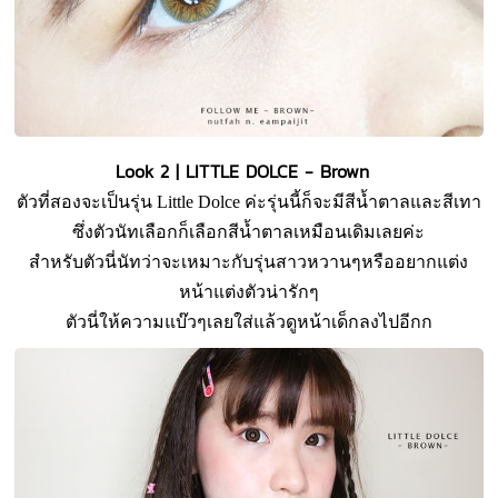
Look 2 | LITTLE DOLCE - Brown
ตัวที่สองจะเป็นรุ่น Little Dolce ค่ะรุ่นนี้ก็จะมีสีน้ำตาลและสีเทา
ซึ่งตัวนัทเลือกก็เลือกสีน้ำตาลเหมือนเดิมเลยค่ะ
สำหรับตัวนี่นัทว่าจะเหมาะกับรุ่นสาวหวานๆหรืออยากแต่ง
หน้าแต่งตัวน่ารักๆ
ตัวนี่ให้ความแบ๊วๆเลยใส่แล้วดูหน้าเด็กลงไปอีกก