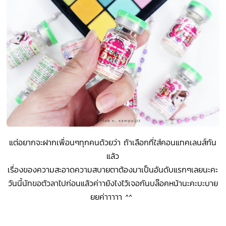
แต่อยากจะฝากเพื่อนๆทุกคนด้วยว่า ถ้าเลือกที่ใส่คอนแทคเลนส์กัน
แล้ว
เรื่องของความสะอาดความสบายตาต้องมาเป็นอันดับแรกๆเลยนะคะ
วันนี้นัทขอตัวลาไปก่อนแล้วค่าายังไงไว้เจอกันบล๊อคหน้านะคะบะบาย
ยยค่าาาาา ^^