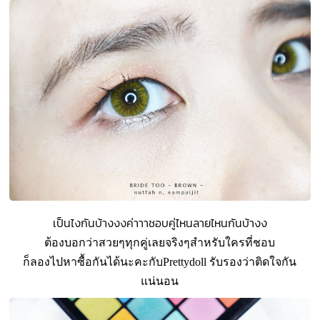
เป็นไงกันบ้างงงค่าาาชอบคู่ไหนลายไหนกันบ้างง
ต้องบอกว่าสวยๆทุกคู่เลยจริงๆสำหรับใครที่ชอบ
ก็ลองไปหาซื้อกันได้นะคะกับPrettydoll รับรองว่าติดใจกัน
แน่นอน