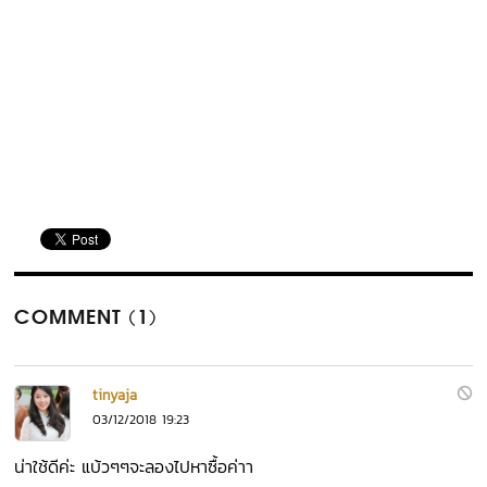
COMMENT (1)
tinyaja
03/12/2018 19:23
น่าใช้ดีค่ะ แบ้วๆๆจะลองไปหาซื้อค่าา