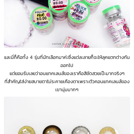
และนี่ก็คือทั้ง 4 รุ่นที่นัทเลือกมาค่ะซึ่งแต่ละลายก็จะให้ลุคแตกต่างกัน
ออกไป
แต่ยอมรับเลยว่าอนแทคเลนส์ของเราคือสีชัดสวยเป๊ะมากจริงๆ
ที่สำคัญใส่ง่ายสบายตาไม่ระคายเคืองตาเพราะตัวคอนแทคเลนส์ของ
เขานุ่มมากๆ