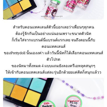
สำหรับคอนแทคเลนส์ตัวนี้บอกเลยว่าเพื่อนๆทุกคน
ต้องรู้จักกัน
เป็นอย่างแน่นอน
เพราะขนาดตัวนัท
ก็เริ่มใส่จากแบรนด์นี่แบรนด์แรกเลย
จนถึงตอนนี้กับ
คอนแทคเลนส์
ของPrettydoll นั้นเองงค่า
แล้ววันนี้นัทก็ได้เลือกคอนแทคเลนส์
ตัวโปรด
ของนัทมาทั้งหมด 4 แบบ
แถมยังลองครีเอทลุคสนุกๆ
ให้เข้ากับคอนแทคเลนส์แต่ละรุ่นอีกด้วยยแค่คิดก็สนุกแล้วว