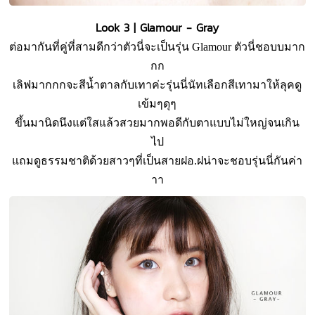
Look 3 | Glamour - Gray
ต่อมากันที่คู่ที่สามดีกว่าตัวนี่จะเป็นรุ่น Glamour ตัวนี่ชอบบมาก
กก
เลิฟมากกกจะสีน้ำตาลกับเทาค่ะ
รุ่นนี่นัทเลือกสีเทามาให้ลุคดู
เข้มๆดุๆ
ขึ้นมานิดนึงแต่ใสแล้วสวยมากพอดีกับตาแบบไม่ใหญ่จนเกิน
ไป
แถมดูธรรมชาติด้วยสาวๆที่เป็นสายฝอ.ฝน่าจะชอบรุ่นนี่กันค่า
าา