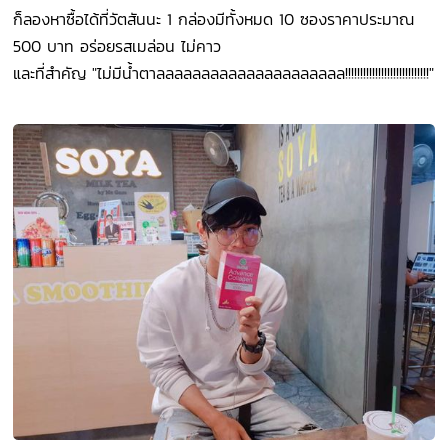
ก็ลองหาซื้อได้ที่วัตสันนะ 1 กล่องมีทั้งหมด 10 ซองราคาประมาณ
500 บาท อร่อยรสเมล่อน ไม่คาว
และที่สำคัญ "ไม่มีน้ำตาลลลลลลลลลลลลลลลลลลลลล!!!!!!!!!!!!!!!!!!!!!!!!!!!!"