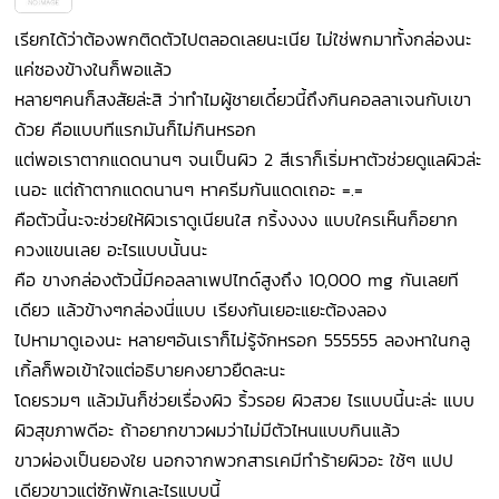
เรียกได้ว่าต้องพกติดตัวไปตลอดเลยนะเนีย ไม่ใช่พกมาทั้งกล่องนะ
แค่ซองข้างในก็พอแล้ว
หลายๆคนก็สงสัยล่ะสิ ว่าทำไมผู้ชายเดี๋ยวนี้ถึงกินคอลลาเจนกับเขา
ด้วย คือแบบทีแรกมันก็ไม่กินหรอก
แต่พอเราตากแดดนานๆ จนเป็นผิว 2 สีเราก็เริ่มหาตัวช่วยดูแลผิวล่ะ
เนอะ แต่ถ้าตากแดดนานๆ หาครีมกันแดดเถอะ =.=
คือตัวนี้นะจะช่วยให้ผิวเราดูเนียนใส กริ้งงงง แบบใครเห็นก็อยาก
ควงแขนเลย อะไรแบบนั้นนะ
คือ ขางกล่องตัวนี้มีคอลลาเพปไทด์สูงถึง 10,000 mg กันเลยที
เดียว แล้วข้างๆกล่องนี่แบบ เรียงกันเยอะแยะต้องลอง
ไปหามาดูเองนะ หลายๆอันเราก็ไม่รู้จักหรอก 555555 ลองหาในกลู
เกิ้ลก็พอเข้าใจแต่อธิบายคงยาวยืดละนะ
โดยรวมๆ แล้วมันก็ช่วยเรื่องผิว ริ้วรอย ผิวสวย ไรแบบนี้นะล่ะ แบบ
ผิวสุขภาพดีอะ ถ้าอยากขาวผมว่าไม่มีตัวไหนแบบกินแล้ว
ขาวผ่องเป็นยองใย นอกจากพวกสารเคมีทำร้ายผิวอะ ใช้ๆ แปป
เดียวขาวแต่ซักพักเละไรแบบนี้