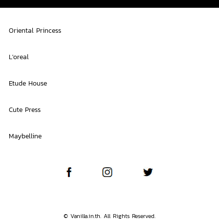
Oriental Princess
L'oreal
Etude House
Cute Press
Maybelline
© Vanilla.in.th. All Rights Reserved.