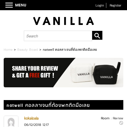
Login
Register
Home
>
Beauty Board
>
natwell คอลลาเจนที่ต้องพกติดมือเลย
natwell คอลลาเจนที่ต้องพกติดมือเลย
kokaloala
Room :
Review
06/12/2018 12:17