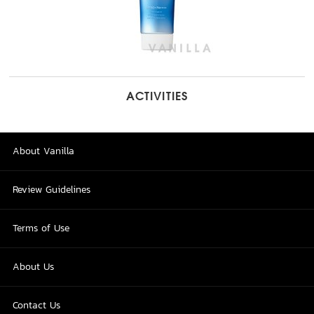
ACTIVITIES
About Vanilla
Review Guidelines
Terms of Use
About Us
Contact Us