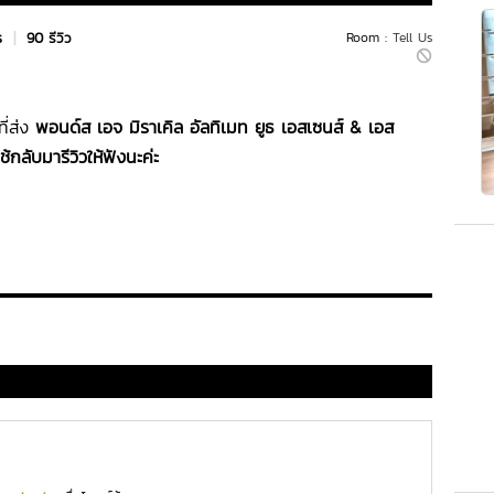
s
|
90 รีวิว
Room :
Tell Us
ี่ส่ง
พอนด์ส เอจ มิราเคิล อัลทิเมท ยูธ เอสเซนส์ & เอส
กลับมารีวิวให้ฟังนะค่ะ