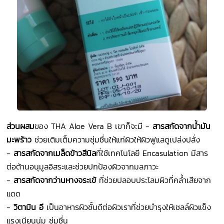
ส่วนผสม
ของ THA Aloe Vera B เขาก็จะมี -
สารสกัดจากน้ำมัน
มะพร้าว
ช่วยเติมเต็มความชุ่มชื่นให้แก่ผิวให้ผิวฟูแลดูเปล่งปลั่ง
-
สารสกัดจากเมล็ดข้าวสีนิล
ที่ใช้เทคโนโลยี Encasulation มีสาร
ต่อต้านอนุมูลอิสระและช่วยปกป้องผิวจากมลภาวะ
-
สารสกัดจากว่านหางจระเข้
ที่ช่วยปลอบประโลมผิวที่คล้ำเสียจาก
แดด
-
วิตามิน อี
เป็นอาหารผิวชั้นดีต่อผิวเราที่ช่วยบำรุงให้เชลล์ผิวแข็ง
แรงเนียนนุ่ม ชุ่มชื่น