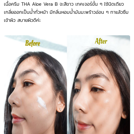
เนื้อครีม THA Aloe Vera B จะสีขาว เทคเจอร์ขั้น ๆ ใช้นิดเดียว
เกลี่ยออกเป็นน้ำทั่วหน้า มีกลิ่นหอมน้ำมันมะพร้าวอ่อน ๆ ทาแล้วซึม
เข้าผิว สบายผิวดีค่ะ