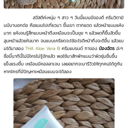
สวัสดีค่ะหนุ่ม ๆ สาว ๆ วันนี้แบมมีของดี ครีมวิตามิ
นบีมาบอกต่อ คือแบมไปเที่ยวมา ขึ้นเขา ตากแดด แล้วหน้าแบมแห้ง
มาก แห้งจนรู้สึกแบบหน้าตึงเหมือนจะเป็นขุย ๆ แล้วผดก็ขึ้นสิวขึ้น
ลูบหน้าแล้วแห้งมาก จนแบบเครียดจะใช้อะไรดีหน้าถึงจะดีขึ้น แล้วแบ
มได้มาลอง
THA Aloe Vera B
ครีมแบรนด์ ฑาของ
น้องฉัตร
อ่ะๆ
ชื่อนี้นาทีนี้ไม่มีใครไม่รู้จักแล้ว พอใช้มาสักพักแบมว่าผิวชุ่มชื่นขึ้น
แข็งแรงขึ้น เหมือนมีคอลลาเจน เลยอยากจะมารีวิวให้ทุกคนได้ดูกัน
หากใครที่มีปัญหาเหมือนแบมจะได้ลอง