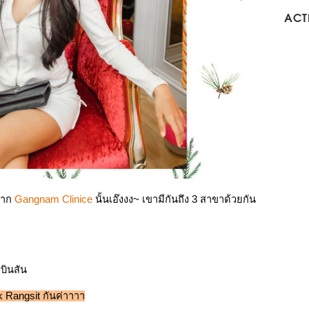
ACTI
จาก 
Gangnam Clinice
 นั้นเอ๊งงง~ เขามีกันถึง 3 สาขาด้วยกัน
รบินสัน
 Rangsit กันค่าาาา