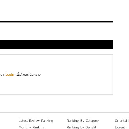
ุณา
Login
เพื่อโพสต์ข้อความ
Latest Review Ranking
Ranking By Category
Oriental 
Monthly Ranking
Ranking by Benefit
L'oreal