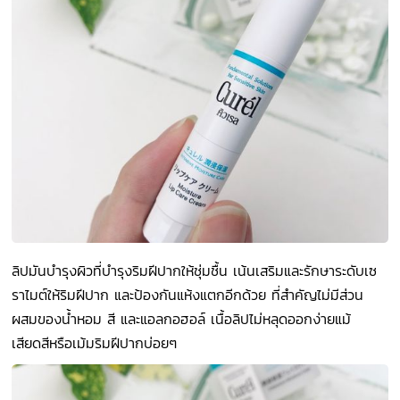
ลิปมันบำรุงผิวที่บำรุงริมฝีปากให้ชุ่มชื้น เน้นเสริมและรักษาระดับเซ
ราไมต์ให้ริมฝีปาก และป้องกันแห้งแตกอีกด้วย ที่สำคัญไม่มีส่วน
ผสมของน้ำหอม สี และแอลกอฮอล์ เนื้อลิปไม่หลุดออกง่ายแม้
เสียดสีหรือเม้มริมฝีปากบ่อยๆ