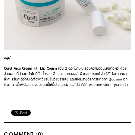
สรุป
Curel Face Cream
และ
Lip Cream
เป็น 2 ตัวที่เด่นในเรื่องความอ่อนโยนต่อผิว ด้วย
ส่วนผสมที่ปลอดภัยไม่มีทั้งน้ำหอม สี และแอลกอฮอล์ ผิวบอบบางแพ้ง่ายใช้ได้สบายๆเลย
ล่ะค่ะ เรียกได้ว่าใช้ได้ตั้งแต่วัยรุ่นยันวัยชราเลย แถมยังมีรางวัลการันตีจาก @cosme อีก
ด้วย สาวขี้แพ้ต้องท่องแบรนด์นี้ให้ขึ้นใจเลยล่ะ แวะไปตำได้ที่ @cosme store ทุกสาขาจ้า
COMMENT (0)