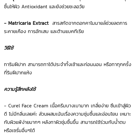
ชื้นให้ผิว Antioxidant และยังช่วยชะลอวัย
- Matricaria Extract
สารสกัดจากดอกคาโมมายล์ช่วยลดการ
ระคายเคือง การอักเสบ และต้านแบคทีเรีย
วิธีใช้
ทาริมฝีปาก สามารถทาได้ประจำทั้งเช้าและก่อนนอน หรือทาทุกครั้ง
ที่ริมฝีปากแห้ง
ความรู้สึกหลังใช้
- Curel Face Cream เนื้อครีมบางเบามาก เกลี่ยง่าย ซึมเข้าสู่ผิว
ดี ไม่มีกลิ่นเลยค่ะ ส่วนผสมเน้นเรื่องความชุ่มชื้นและอ่อนโยน เหมาะ
กับผิวแพ้ง่ายมากๆ หลังทาผิวชุ่มชื้นขึ้น สามารถใช้ร่วมกับน้ำตบ
หรือเซรั่มอื่นๆได้