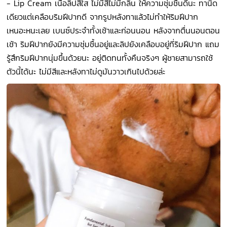
- Lip Cream เนื้อลิปสีใส ไม่มีสีไม่มีกลิ่น ให้ความชุ่มชื้นดีนะ ทานิด
เดียวแต่เคลือบริมฝีปากดี จากรูปหลังทาแล้วไม่ทำให้ริมฝีปาก
เหนอะหนะเลย เบนซ์ประจำทั้งเช้าและก่อนนอน หลังจากตื่นนอนตอน
เช้า ริมฝีปากยังมีความชุ่มชื้นอยู่และลิปยังเคลือบอยู่ที่ริมฝีปาก แถม
รู้สึกริมฝีปากนุ่มขึ้นด้วยนะ อยู่ติดทนทั้งคืนจริงๆ ผู้ชายสามารถใช้
ตัวนี้ได้นะ ไม่มีสีและหลังทาไม่ดูมันวาวเกินไปด้วยล่ะ