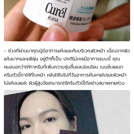
- ช่วงที่ผ่านมาคุณปู่มีอาการแห้งและคันบริเวณผิวหน้า เนื่องจากผิว
แห้งมากและแพ้ฝุ่น อยู่ดีๆก็เป็น ปกติไม่เคยมีอาการแบบนี้ คุณ
หมอบอกว่าให้ทาครีมที่เพิ่มความชุ่มชื้นและอ่อนโยน เบนซ์เลยเอา
ครีมตัวนี้ทาให้ที่ใบหน้า หลังใช้ไปไม่กี่วันอาการคันหายไปและผิวหน้า
ไม่แห้งเลยล่ะ ผิวผู้สูงวัยสามารถใช้ครีมตัวนี้ได้อย่างสบายหายห่วง