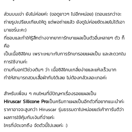
ส่วนบนเข่า ยังไม่ค่อยค่ะ (ขอดูยาวๆ ไปอีกหน่อย)
(ตอนแรกว่าจะ
ถ่ายรูปเปรียบเทียบให้ดู แต่พอถ่ายแล้ว ยังดูไม่ค่อยชัดเลยไม่ได้เอา
มาแชร์นะคะ)
ที่ชอบและทำให้รู้สึกต่างจากยาทารักษาแผลเป็นตัวอื่นหลายๆ ตัว ก็
คือ
เป็นเนื้อซิลิโคน เพราะเหมาะกับการรักษารอยแผลเป็น และสะดวกใน
การใช้งานค่ะ
ตามที่บอกไว้ช่วงต้นๆ ว่า เนื้อซิลิโคนเกลี่ยง่ายและแห้งเร็วมาก
ทำให้สามารถสวมเสื้อผ้าทับได้เลย ไม่ต้องกลัวเลอะเทอค่ะ
สำหรับเพื่อน ๆ คนไหนที่มีปัญหาเรื่องรอยแผลเป็น
Hiruscar Silicone Pro
เป็นครีมทาแผลเป็นอีกตัวที่อยากแนะนำค่ะ
ราคาอาจจะสูงกว่า Hiruscar รุ่นธรรมดาไปหน่อยแต่เค้าการันตีว่า
ผลการใช้คุ้มกับเงินที่จ่ายค่ะ
ใครที่บัดเจทถึง จัดตัวนี้ไปเลยค่ะ :)