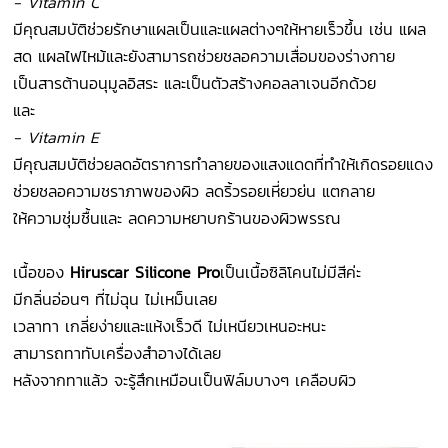
-
Vitamin C
มีคุณสมบัติช่วยรักษาแผลเป็นและแผลต่างๆให้หายเร็วขึ้น เช่น แผล
สด แผลไฟไหม้
และยังสามารถช่วยชลอความเสื่อมของร่างกาย
เป็นสารต้านอนุมูลอิสระ และเป็นตัวสร้างคอลลาเจนอีกด้วย
และ
-
Vitamin E
มีคุณสมบัติช่วยลดอัตราการทำลายของแสงแดดที่ทำให้เกิดรอยแดง
ช่วยชลอความชราภาพของผิว ลดริ้วรอยเหี่ยวย่น แตกลาย
ให้ความชุ่มชื้นและ ลดความหยาบกร้านของผิวพรรณ
เนื้อของ
Hiruscar Silicone Pro
เป็นเนื้อซิลิโคนไม่มีสีค่ะ
มีกลิ่นอ่อนๆ ที่ไม่ฉุน ไม่เหม็นเลย
เวลาทา เกลี่ยง่ายและแห้งเร็วดี ไม่เหนียวเหนอะหนะ
สามารถทาทับเครื่องสำอางได้เลย
หลังจากทาแล้ว จะรู้สึกเหมือนเป็นฟิล์มบางๆ เคลือบผิว