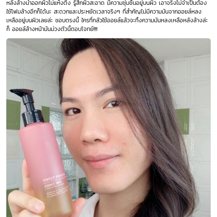
หลังล้างน้ำออกผิวไม่แห้งตึง รู้สึกผิวสะอาด มีความชุ่มชื้นอยู่บนผิว เอาจริงไม่จำเป็นต้อง
ใช้โฟมล้างอีกก็ได้นะ สะดวกและประหยัดเวลาจริงๆ ที่สำคัญไม่มีความมันจากออยล์หลง
เหลืออยู่บนผิวเลยล่ะ ชอบตรงนี้ ใครที่กลัวใช้ออยล์แล้วจะทิ้งความมันหลงเหลือหลังล้างล่ะ
ก็ ออยล์ล้างหน้ามันม่วงตัวนี้ตอบโจทย์!!!!