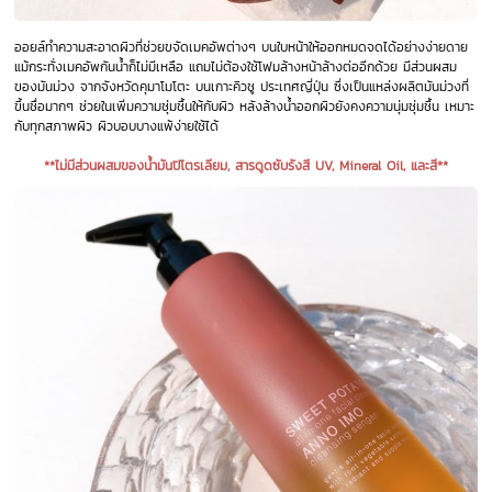
ออยล์ทำความสะอาดผิวที่ช่วยขจัดเมคอัพต่างๆ บนใบหน้าให้ออกหมดจดได้อย่างง่ายดาย
แม้กระทั่งเมคอัพกันน้ำก็ไม่มีเหลือ แถมไม่ต้องใช้โฟมล้างหน้าล้างต่ออีกด้วย มีส่วนผสม
ของมันม่วง จากจังหวัดคุมาโมโตะ บนเกาะคิวชู ประเทศญี่ปุ่น ซึ่งเป็นแหล่งผลิตมันม่วงที่
ขึ้นชื่อมากๆ ช่วยในเพิ่มความชุ่มชื้นให้กับผิว หลังล้างน้ำออกผิวยังคงความนุ่มชุ่มชื้น เหมาะ
กับทุกสภาพผิว ผิวบอบบางแพ้ง่ายใช้ได้
**ไม่มีส่วนผสมของน้ำมันปิโตรเลียม, สารดูดซับรังสี UV, Mineral Oil, และสี**