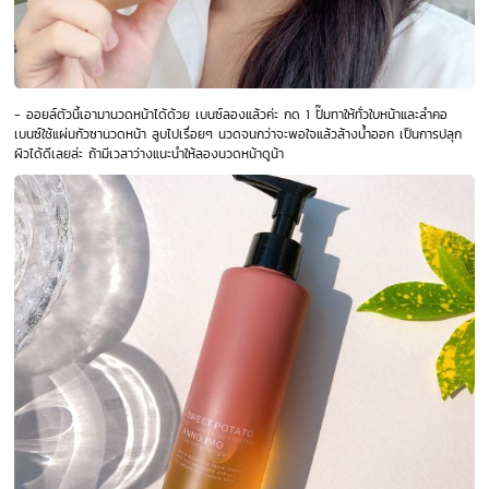
- ออยล์ตัวนี้เอามานวดหน้าได้ด้วย เบนซ์ลองแล้วค่ะ กด 1 ปั๊มทาให้ทั่วใบหน้าและลำคอ
เบนซ์ใช้แผ่นกัวซานวดหน้า ลูบไปเรื่อยๆ นวดจนกว่าจะพอใจแล้วล้างน้ำออก เป็นการปลุก
ผิวได้ดีเลยล่ะ ถ้ามีเวลาว่างแนะนำให้ลองนวดหน้าดูน้า