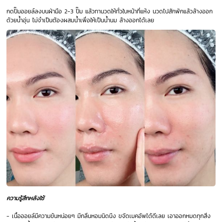
กดปั๊มออยล์ลงบนฝ่ามือ 2-3 ปั๊ม แล้วทานวดให้ทั่วใบหน้าที่แห้ง นวดไปสักพักแล้วล้างออก
ด้วยน้ำอุ่น ไม่จำเป็นต้องผสมน้ำเพื่อให้เป็นน้ำนม ล้างออกได้เลย
ความรู้สึกหลังใช้
- เนื้อออยล์มีความข้นหน่อยๆ มีกลิ่นหอมนิดนึง ขจัดเมคอัพได้ดีเลย เอาออกหมดทุกสิ่ง