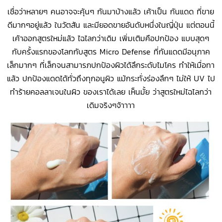
เชื่อว่าหลายๆ คนอาจจะคุ้นๆ กันมาบ้างแล้ว เค้าเป็น กันแดด ที่ขาย
ดีมากๆอยู่แล้ว ในวัตสัน และมียอดขายอันดับหนึ่งในญี่ปุ่น แต่ตอนนี้
เค้าออกสูตรใหม่แล้ว ไฉไลกว่าเดิม เพิ่มเติมคือปกป้อง แบบสุดๆ
กับครั้งแรกของโลกกับสูตร Micro Defense ที่กันแดดมีอนุภาค
เล็กมากๆ ที่เล็กจนสามารภปกป้องผิวได้ลึกระดับไมโคร ทำให้เมื่อทา
แล้ว ปกป้องแดดได้ทั่วถึงทุกอนูผิว แม้กระทั่งร่องลึกๆ ไม่ให้ UV ไป
ทำร้ายคอลลาเจนในผิว ของเราได้เลย เห็นมั้ย ว่าสูตรใหม่ไฉไลกว่า
เดิมจริงๆจ้าาาา