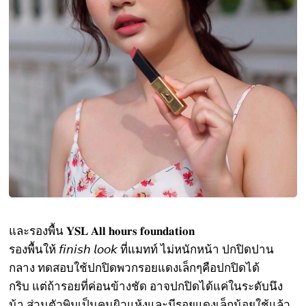
และรองพื้น
𝐘𝐒𝐋
𝐀𝐥𝐥
𝐡𝐨𝐮𝐫𝐬
𝐟𝐨𝐮𝐧𝐝𝐚𝐭𝐢𝐨𝐧
รองพื้นให้
𝘧𝘪𝘯𝘪𝘴𝘩
𝘭𝘰𝘰𝘬
ที่แมทท์
ไม่หนักหน้า
ปกปิดปาน
กลาง
ทดสอบใช้ปกปิดพวกรอยแดงเล็กๆคือปกปิดได้
กริบ
แต่ถ้ารอยที่ค่อนข้างชัด
อาจปกปิดได้แค่ในระดับนึง
น้า
ส่วนตัวพิมเป็นคนผิวแห้งและมีรอยแดงเล็กน้อยใช้แล้ว