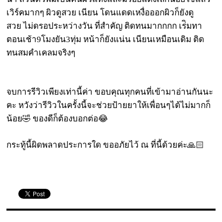
เวิร์คมากๆ
ผิวดูสวย
เนียน
โดนแดดเหงื่อออกผิวก็ยังดู
สวย
ไม่ดรอประหว่างวัน
ที่สำคัญ
ติดทนมากกกก
เร่ิมทา
ตอนเช้า
9
โมงยัน
3
ทุ่ม
หน้าก็ยังแน่น
เนียนเหมือนเดิม
ติด
ทนสมคำเคลมจริงๆ
จบการรีวิวเพียงเท่านี้ค่า
ขอบคุณทุกคนที่เข้ามาอ่านกันนะ
คะ
หวังว่ารีวิวในครั้งนี้จะช่วยป้ายยาให้เพื่อนๆได้ไม่มากก็
น้อย
🤣
ของดีก็ต้องบอกต่อ
😂
กระทู้นี้ผิดพลาดประการใด
ขออภัยไว้
ณ
ที่นี้ด้วยค่ะ🙏🏻