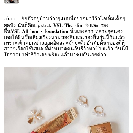
สวัสดีค่า
กักตัวอยู่บ้านว่างๆแบบนี้อยากมารีวิวไอเท็มเด็ดๆ
Lipstick
✨
สุดปัง
นั่นก็คือ
𝐘𝐒𝐋
𝐓𝐡𝐞
𝐬𝐥𝐢𝐦
และ
รอง
พื้น
𝐘𝐒𝐋
𝐀𝐥𝐥
𝐡𝐨𝐮𝐫𝐬
𝐟𝐨𝐮𝐧𝐝𝐚𝐭𝐢𝐨𝐧
นั่นเองค่าา
หลายๆคนคง
เคยได้ยินชื่อเสียงเรียงนามของลิปและรองพื้นรุ่นนี้กันแล้ว
เพราะเค้าค่อนข้างฮอตฮิตและมักจะติดอันดับต้นๆของดีที่
สาวๆเลือกใช้เสมอ
ที่ผ่านมาดูคนอื่นรีวิวมาบ้างแล้ว
วันนี้มี
โอกาสมาทำรีวิวเอง
พร้อมแล้วมาชมกันเลยค่าา