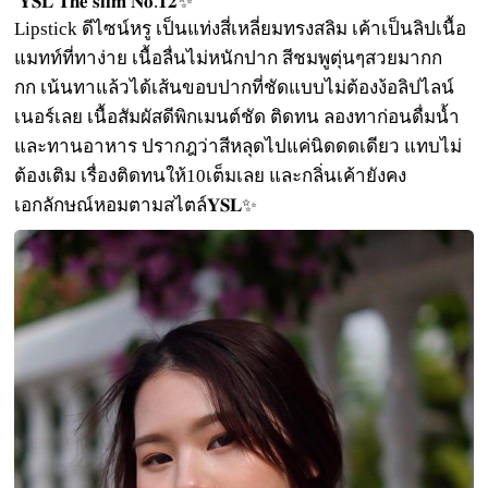
𝐘𝐒𝐋
𝐓𝐡𝐞
𝐬𝐥𝐢𝐦
𝐍𝐨
.
𝟏𝟐
✨
Lipstick
ดีไซน์หรู
เป็นแท่งสี่เหลี่ยมทรงสลิม
เค้าเป็นลิปเนื้อ
แมทท์ที่ทาง่าย
เนื้อลื่นไม่หนักปาก
สีชมพูตุ่นๆสวยมากก
กก
เน้นทาแล้วได้เส้นขอบปากที่ชัดแบบไม่ต้องง้อลิปไลน์
เนอร์เลย
เนื้อสัมผัสดีพิกเมนต์ชัด
ติดทน
ลองทาก่อนดื่มน้ำ
และทานอาหาร
ปรากฎว่าสีหลุดไปแค่นิดดดเดียว
แทบไม่
ต้องเติม
เรื่องติดทนให้
10
เต็มเลย
และกลิ่นเค้ายังคง
เอกลักษณ์หอมตามสไตล์
𝐘𝐒𝐋
✨