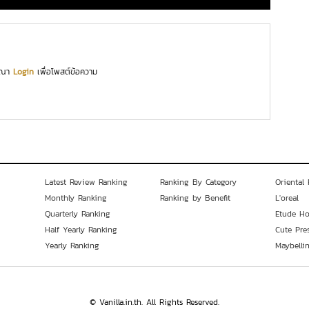
ุณา
Login
เพื่อโพสต์ข้อความ
Latest Review Ranking
Ranking By Category
Oriental 
Monthly Ranking
Ranking by Benefit
L'oreal
Quarterly Ranking
Etude H
Half Yearly Ranking
Cute Pre
Yearly Ranking
Maybelli
© Vanilla.in.th. All Rights Reserved.