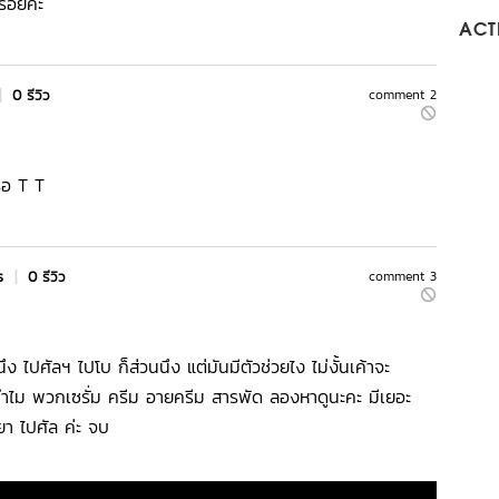
วรอยค่ะ
ACTI
|
0 รีวิว
comment 2
หรอ T T
rs
|
0 รีวิว
comment 3
ไปศัลฯ ไปโบ ก็ส่วนนึง แต่มันมีตัวช่วยไง ไม่งั้นเค้าจะ
ไม พวกเซรั่ม ครีม อายครีม สารพัด ลองหาดูนะคะ มีเยอะ
ยา ไปศัล ค่ะ จบ