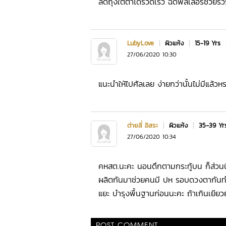
ลดถุงใต้ตาได้รวดเร็ว ฉีดฟิลเลอร์ช่วยริ้
LubyLove
|
ผิวแห้ง
|
15-19 Yrs
27/06/2020 10:30
แนะนำให้ไปศัลเลย ง่ายกว่านั้นไม่มีแล้ว
ต่ายลี่ อิสระ
|
ผิวแห้ง
|
35-39 Y
27/06/2020 10:34
คหสต.นะคะ นอนดึกตามกระทู้บน ก็ส่วนนึง 
ผลิตกันมาช่วยคนมี ปห รอบดวงตากันทำ
แยะ บำรุงพื้นฐานก่อนนะคะ ถ้าเกินเยียว
POST COMMENT