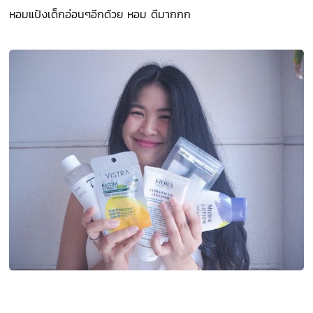
หอมแป้งเด็กอ่อนๆอีกด้วย หอม ดีมากกก