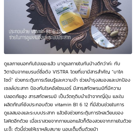
ดูแลภายนอกกันไปเยอะแล้ว มาดูแลภายในกันบ้างดีกว่าค่ะ กับ
วิตามินจากแบรนด์ชื่อดัง VISTRA โดยที่เขามีสารสำคัญ “บาโค
ไซด์” ช่วยกระตุ้นการเรียนรู้และความจำ ช่วยบำรุงสมองและปกป้อง
เซลล์ประสาท ป้องกันโรคอัลไซเมอร์ มีสารสกัดพรมมิที่มีความ
ปลอดภัยสูง สารสกัดพรมมิ เป็นวัตถุดิบนำเข้าจากญี่ปุ่น และใน
ผลิตภัณฑ์ยังประกอบด้วย vitamin B1 6 12 ที่มีส่วนช่วยในการ
ดูแลสมองและระบบประสาท แล้วยังช่วยกระตุ้นการไหลเวียนของ
โลหิตอีกด้วย เมื่อเราสวยจากภายนอกแล้วก็ต้องสวยจากภายในด้วย
นะจ๊ะ ตัวนี้ช่วยให้เราหลับสบาย นอนเต็มตื่นด้วยน้า