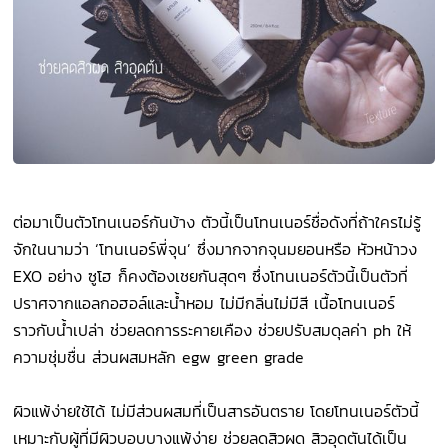
ต่อมาเป็นตัวโทนเนอร์กันบ้าง ตัวนี้เป็นโทนเนอร์ชื่อดังที่ถ้าใครไม่รู้
จักในนามว่า ‘โทนเนอร์พี่จุน’ ซึ่งมากจากจุนมยอนหรือ หัวหน้าวง
EXO อย่าง ซูโฮ ก็คงต้องเชยกันสุดๆ ซึ่งโทนเนอร์ตัวนี้เป็นตัวที่
ปราศจากแอลกอฮอล์และน้ำหอม ไม่มีกลิ่นไม่มีสี เนื้อโทนเนอร์
ราวกับน้ำเปล่า ช่วยลดการระคายเคือง ช่วยปรับสมดุลค่า ph ให้
ความชุ่มชื่น ส่วนผสมหลัก egw green grade
ผิวแพ้ง่ายใช้ได้ ไม่มีส่วนผสมที่เป็นสารอันตราย โดยโทนเนอร์ตัวนี้
เหมาะกับผู้ที่มีผิวบอบบางแพ้ง่าย ช่วยลดสิวผด สิวอุดตันได้เป็น