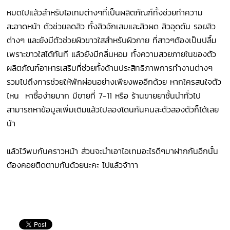
หมดไปแล้วสำหรับไอเทมต่างๆที่เป็นผลิตภัณฑ์ทั้งช่วยทำความ
สะอาดหน้า ตัวช่วยลดสิว ทั้งสิวอักเสบและสิวผด สิวอุดตัน รอยสิว
ต่างๆ และยังมีตัวช่วยผิวขาวใสสำหรับผิวกาย ที่สาวๆต้องเป็นปลื้ม
เพราะขาวใสได้ทันที แล้วยังมีกลิ่นหอม ทั้งความสวยภายในของตัว
ผลิตภัณฑ์อาหารเสริมที่ช่วยทั้งด้านประสิทธิภาพการทำงานต่างๆ
รวมไปถึงการช่วยให้พักผ่อนอย่างเพียงพออีกด้วย หากใครสนใจตัว
ไหน หาซื้อง่ายมาก มีขายที่ 7-11 หรือ ร้านขายยาชั้นนำทั่วไป
สามารถหาข้อมูลเพิ่มเติมแล้วไปลองโดนกันคนละตัวสองตัวก็ได้เลย
น้า
แล้วไว้พบกันคราวหน้า ส่วนจะนำเอาไอเทมอะไรดีๆมาฝากกันอีกนั้น
ต้องคอยติดตามกันด้วยนะคะ ไปแล้วจ้าาา