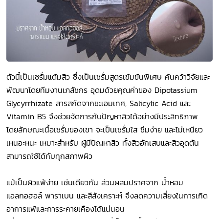
ตัวนี้เป็นเซรั่มแต้มสิว ซึ่งเป็นเซรั่มสูตรเข้มข้นพิเศษ ค้นคว้าวิจัยและ
พัฒนาโดยทีมงานเภสัชกร อุดมด้วยคุณค่าของ Dipotassium
Glycyrrhizate สารสกัดจากชะเอมเทศ, Salicylic Acid และ
Vitamin B5 จึงช่วยจัดการกับปัญหาสิวได้อย่างมีประสิทธิภาพ
โดยลักษณะเนื้อเซรั่มของเขา จะเป็นเซรั่มใส ซึมง่าย และไม่เหนียว
เหนอะหนะ เหมาะสำหรับ ผู้มีปัญหาสิว ทั้งสิวอักเสบและสิวอุดตัน
สามารถใช้ได้กับทุกสภาพผิว
แม้เป็นผิวแพ้ง่าย เช่นเดียวกัน ส่วนผสมปราศจาก น้ำหอม
แอลกอฮอล์ พาราเบน และสีสังเคราะห์ จึงลดความเสี่ยงในการเกิด
อาการแพ้และการระคายเคืองได้แน่นอน