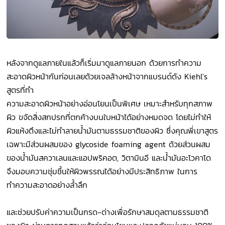
หลังจากดูแลภายในแล้วก็เริ่มมาดูแลภายนอก ด้วยการทำความ
สะอาดผิวหน้ากันก่อนเลยด้วยเจลล้างหน้าจากแบรนด์ดัง Kiehl's
สูตรที่ทำ
ความสะอาดผิวหน้าอย่างอ่อนโยนเป็นพิเศษ เหมาะสำหรับทุกสภาพ
ผิว ขจัดสิ่งสกปรกที่ตกค้างบนใบหน้าได้อย่างหมดจด โดยไม่ทำให้
ผิวแห้งตึงและไม่ทำลายน้ำมันตามธรรมชาติของผิว ซึ่งคุณพี่เขาสูตร
เฉพาะมีส่วนผสมของ glycoside foaming agent ด้วยส่วนผสม
ของน้ำมันสควาเลนและแอปพริคอต, วิตามินอี และน้ำมันอะโวคาโด
จึงมอบความชุ่มชื้นให้ผิวพรรณได้อย่างมีประสิทธิภาพ ในการ
ทำความสะอาดอย่างล้ำลึก
และช่วยปรับค่าความเป็นกรด-ด่างเพื่อรักษาสมดุลตามธรรมชาติ