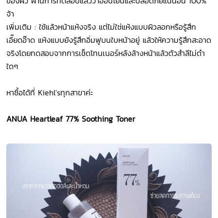
ของผิว ผ่านการทดสอบแล้วว่าอ่อนโยนและปลอดภัยแน่นอน 100%
จ้า
เพิ่มเติม : ใช้แล้วหน้าแห้งจริง แต่ไม่ใช่แห้งแบบผิวลอกหรือรู้สึก
เอี๊ยดอ๊าด แห้งแบบยังรู้สึกอิ่มฟูบนใบหน้าอยู่ แล้วให้ความรู้สึกสะอาด
จริงโดยทดสอบจากการเช็ดโทนเนอร์หลังล้างหน้าแล้วตัวสำลีไม่ดำ
ใดๆ
หาซื้อได้ที่ Kiehl'sทุกสาขาค่ะ
ANUA Heartleaf 77% Soothing Toner