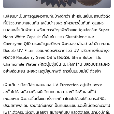
เปลี่ยนมาเป็นการดูแลผิวกายกันบ้างดีกว่า สำหรับโลชั่นมิสทินตัวดัง
ที่มีรีวิวมากมายเช่นกัน โลชั่นบำรุงผิว ให้ผิวขาวขึ้นทันที ดูแลผิว
หมองคล้ำเป็นพิเศษ พร้อมการบำรุงผิวด้วยแคปซูลอัจฉริยะ Super
Nano White Capsule ที่เข้มข้น จาก Glutathione และ
Coenzyme Q10 ตรงเข้าดูแลปัญหาผิวหมองคล้ำอย่างล้ำลึก ผสาน
Double UV Filter ช่วยปกป้องผิวจากรังสี UV เสริมการฟื้นบำรุง
ผิวด้วย Raspberry Seed Oil พร้อมด้วย Shea Butter และ
Chamomile Water ให้ผิวนุ่มชุ่มชื่น ไม่แห้งกร้าน ปลอบประโลมผิว
อย่างอ่อนโยน เผยผิวแลดูมีสุขภาพดี ขาวขึ้นแบบไม่โบ๊ะด้วยจ้า
เพิ่มเติม : น้องมีส่วนผสมของ UV Protection อยู่แล้ว เพราะ
ฉะนั้นไม่ต้องกังวลเรื่องผิวโดนแดดเลย และตัวโลชั่นเองก็ไม่
เหนอะหนะ ผิวขาวขึ้นตั้งแต่ครั้งแรกที่ทาโดยไม่ต้องใช้เวลารอให้ผิว
ปรับสภาพสีเลย รวมไปถึงใครที่เป็นคนขนแขนเยอะก็ไม่ต้องกังวลไป
เพราะตัวครัมไม่ติดขนเลยจ้า สบายๆกันไป แล้วตัวโลชั่นเขายังมีกลิ่น