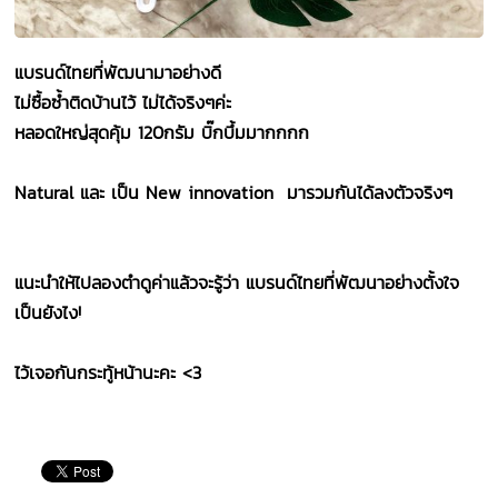
แบรนด์ไทยที่พัฒนามาอย่างดี
ไม่ซื้อซ้ำติดบ้านไว้ ไม่ได้จริงๆค่ะ
หลอดใหญ่สุดคุ้ม 120กรัม บิ๊กบึ้มมากกกก
Natural และ เป็น New innovation มารวมกันได้ลงตัวจริงๆ
แนะนำให้ไปลองตำดูค่าแล้วจะรู้ว่า แบรนด์ไทยที่พัฒนาอย่างตั้งใจ
เป็นยังไง!
ไว้เจอกันกระทู้หน้านะคะ <3