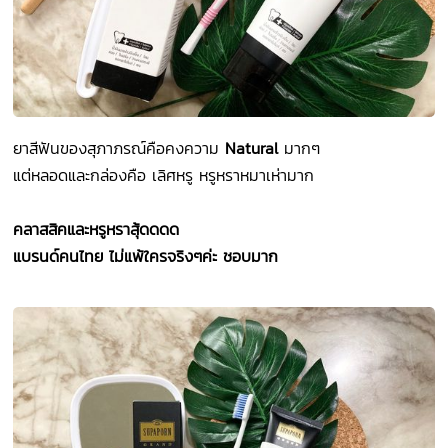
ยาสีฟันของสุภาภรณ์คือคงความ
Natural
มากๆ
แต่หลอดและกล่องคือ เลิศหรู หรูหราหมาเห่ามาก
คลาสสิคและหรูหราสุ้ดดดด
แบรนด์คนไทย ไม่แพ้ใครจริงๆค่ะ ชอบมาก