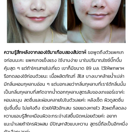
ความรู้สึกหลังจากลองใช้มาเกือบสองสัปดาห์
ขอพูดถึงตัวแพคเก
จก่อนนะคะ แพคเกจแข็งแรง ใช้งานง่าย มาในปริมาณไซซ์บิ๊กบึ้ม
คุ้มสุด ๆ แต่ถ้าใครสายไปเที่ยว เขาก็มีขนาด 89 มล. ไว้ให้พกพาห
รือทดลองใช้ก่อนด้วยนะ เนื้อผลิตภัณฑ์ สีใส บางเบาคล้ายน้ำเปล่า
มีกลิ่นหอมกุหลาบอ่อน ๆ แต่บอกเลยว่ากลิ่นกุหลาบที่เราได้กลิ่นนั้น
เป็นกลิ่นกุหลาบที่สกัดจากน้ำดอกกุหลาบสูตรลับของเทเยอร์เขาค่ะ
หอมละมุน สดชื่นและผ่อนคลายไปในตัวเลยค่ะ หลังเช็ด ผิวดูสดชื่น
ชุ่มชื้นขึ้น ไม่แห้งตึง ช่วยให้สิวอักเสบ รอยแดงหายไว สิวผดก็ลดลง
หวานแอบรู้สึกเหมือนผิวจะกระจ่างใสขึ้นนิดหน่อยด้วยค่ะ อยาก
แนะนำเลยถ้าใครผิวผสม มีปัญหาสิวแบบหวาน สูตรนี้ถือเป็นอีกหนึ่ง
ตัวเลือกเลยค่ะ