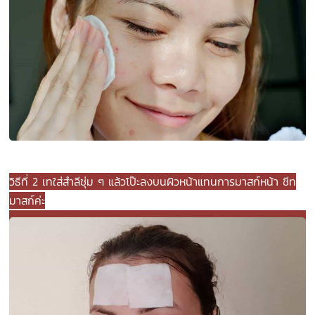
วิธีที่ 2 เทใส่สำลีชุ่ม ๆ แล้วโป๊ะลงบนผิวหน้าแทนการมาสก์หน้า ชีท
มาสก์ค่ะ