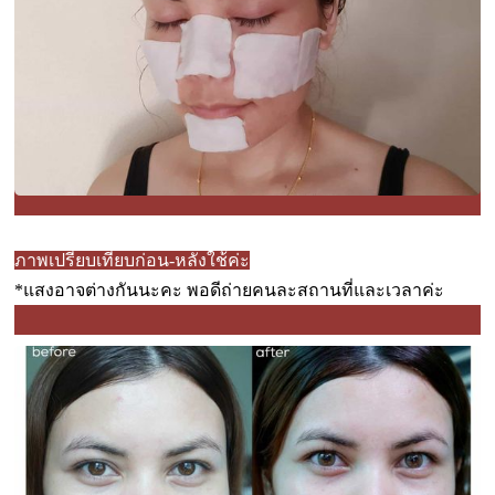
ภาพเปรียบเทียบก่อน-หลังใช้ค่ะ
*แสงอาจต่างกันนะคะ พอดีถ่ายคนละสถานที่และเวลาค่ะ