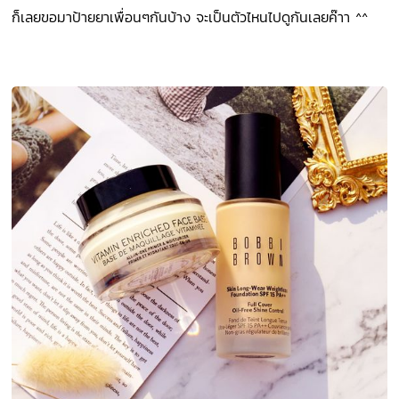
ก็เลยขอมาป้ายยาเพื่อนๆกันบ้าง จะเป็นตัวไหนไปดูกันเลยค๊าา ^^