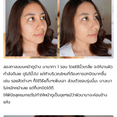
ลองทาลงบนหน้าดูบ้าง นานาทา 1 รอบ โดยใช้นิ้วเกลี่ย จะให้งานผิว
กำลังดีเลย ดูไม่โบ๊ะไป แต่ถ้าบริเวณไหนที่ต้องการปกปิดมากขึ้น
เช่น รอยสิวต่างๆ ก็ใช้วิธีแท๊บๆเพิ่มเอา ส่วนตัวชอบรุ่นนี้นะ บางเบา
ไม่หนักหน้าเลย แต่ก็ปกปิดได้ดี
ให้ฟินิชลุคแมทแต่ไม่ทำให้หน้าดูเป็นขุยๆแม้ว่าผิวนานาจะค่อนข้าง
แห้ง