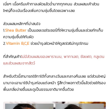
เนี่ยๆ เนื้อครีมเค้าทาลงผิวแล้วฉ่ำมากทุกคนน ส่วนผสมเค้าส่วน
ใหญ่ก็จะเน้นเรื่องเพิ่มความชุ่มชื้นโดยเฉพาะเลย
ส่วนผสมหลักๆที่น่าสนใจ
1.
Shea Butter
เป็นมอยเจอไรเซอร์ที่ให้ความชุ่มชื้นและช่วยกักเก็บ
ความชุ่มชื้นให้กับผิว
2.
Vitamin B,C,E
ช่วยบำรุงผิวหน้าให้ดูสดใสไม่ทรุดโทรม
ที่สำคัญเค้า
ไม่มีส่วนผสมของพาราเบน, พาทาเลต, ซัลเฟต, กลูเตน
และส่วนผสมจากสัตว์
สำหรับตัวนี้สามารถใช้ทาได้ทั้งกลางวันและกลางคืนเลย แต่ส่วนใหญ่
นานาจะเอามาใช้บำรุงก่อนแต่งหน้า รู้สึกว่าพอทาตัวนี้แล้วช่วยให้รอง
พื้นเกลี่ยง่ายขึ้นและดูเป็นธรรมชาติมากขึ้นด้วย