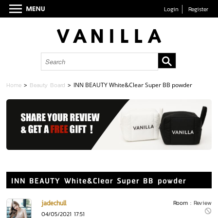
Login
Register
Home
>
Beauty Board
>
INN BEAUTY White&Clear Super BB powder
INN BEAUTY White&Clear Super BB powder
jadechull
Room :
Review
04/05/2021 17:51