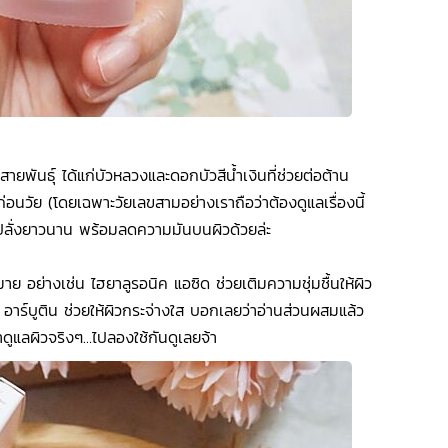
ันธุ์ ได้แก่บัวหลวงและดอกบัวสีน้ำเงินที่ช่วยต่อต้าน
ก่อนวัย (โดยเฉพาะวัยเลขสามอย่างเราถือว่าต้องดูแลเรื่องนี้
งปลั่งยาวนาน พร้อมลดความมันบนผิวด้วยล่ะ
ย อย่างเช่น ไฮยาลูรอนิค แอซิด ช่วยเติมความชุ่มชื้นให้ผิว
 อาร์บูติน ช่วยให้ผิวกระจ่างใส บอกเลยว่าอ่านส่วนผสมแล้ว
อมาดูแลผิวจริงๆ…ไปลองใช้กันดูเลยจ้า