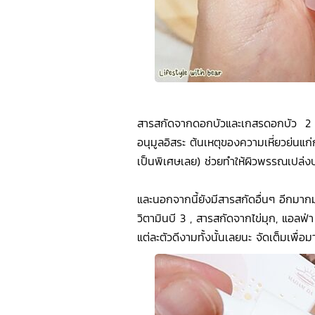
สารสกัดจากดอกบัวและเกสรดอกบัว 2 สายพ
อนุมูลอิสระ ต้นเหตุของความเหี่ยวย่นแก่
เป็นพิเศษเลย) ช่วยทำให้ผิวพรรณเปล่
และนอกจากนี้ยังมีสารสกัดอื่นๆ อีกมากมา
วิตามินบี 3 , สารสกัดจากไข่มุก, แอลฟ่า
แต่ละตัวดีงามทั้งนั้นเลยนะ จัดเต็มเพื่