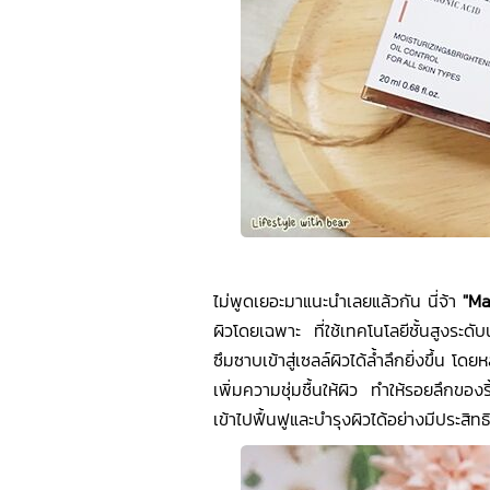
ไม่พูดเยอะมาแนะนำเลยแล้วกัน นี่จ้า
"M
ผิวโดยเฉพาะ ที่ใช้เทคโนโลยีชั้นสูงระดั
ซึมซาบเข้าสู่เซลล์ผิวได้ล้ำลึกยิ่งขึ้น โด
เพิ่มความชุ่มชื้นให้ผิว ทำให้รอยลึกของ
เข้าไปฟื้นฟูและบำรุงผิวได้อย่างมีประสิท