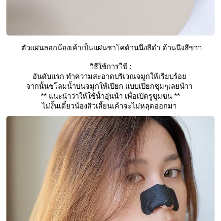
 ตัวแผ่นลอกน้องเค้าเป็นแผ่นชาโคด้านนึงสีดำ ด้านนึงสีขาว
วิธีใช้การใช้ :
อันดับแรก ทำความสะอาดบริเวณจมูกให้เรียบร้อย 
จากนั้นชโลมน้ำบนจมูกให้เปียก แบบเปียกชุมๆเลยน้าา 
** แนะนำว่าให้ใช้น้ำอุ่นน้า เพื่อเปิดรูขุมขน **
ไม่งั้นเดี๋ยวน้องสิวเสี้ยนเค้าจะไม่หลุดออกมา 