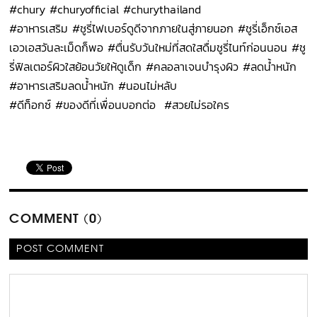
#chury #churyofficial #churythailand
#อาหารเสริม #ชูรี่ไฟเบอร์ดูดีจากภายในสู่ภายนอก #ชูรี่เอ็กซ์เอส
เอวเอสวันละเม็ดก็พอ #ตื่นรับวันใหม่ที่สดใสดื่มชูรี่ไนท์ก่อนนอน #ชู
รี่ฟิลเตอร์ผิวใสย้อนวัยให้ดูเด็ก #คลอลาเจนบำรุงผิว #ลดน้ำหนัก
#อาหารเสริมลดน้ำหนัก #นอนไม่หลับ
#ดีท็อกซ์ #ของดีที่เพื่อนบอกต่อ #สวยไม่รอใคร
COMMENT (0)
POST COMMENT