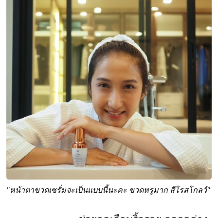
"หน้าตาขวดเซรั่มจะเป็นแบบนี้นะคะ ขวดหรูมาก สีโรสโกลว์"