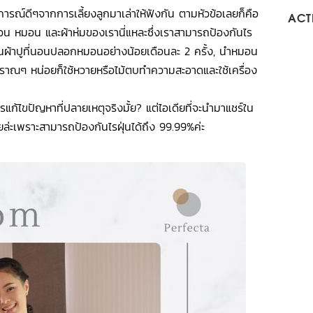
สบการณ์ดีๆจากการเลี้ยงลูกมาเล่าให้ฟังกัน ตามหัวข้อเลยก็คือ
ACTI
ี่นอน หมอน และผ้าห่มของเรานี่แหละซึ่งเราสามารถป้องกันไร
่ยนผ้าปูที่นอนปลอกหมอนอย่างน้อยเดือนละ 2 ครั้ง, นำหมอน
บราณๆ หน่อยก็ใช้หวายหรือไม้ตบทำความสะอาดและใช้เครื่อง
นการแก้ไขปัญหาที่ปลายเหตุจริงมั้ย? แต่ไอเดียที่จะนำมาแชร์ใน
เลยล่ะเพราะสามารถป้องกันไรฝุ่นได้ถึง 99.99%ค่ะ