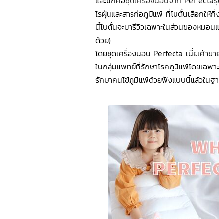
และนี่ก็คือ
ชุดเครื่องนอนจาก
Perfectaรุ
ไรฝุ่นและสารก่อภูมิแพ้ ที่โบตั๋นเลือกให้ก
นี้โบตั๋นจะมารีวิวเฉพาะในส่วนของหมอนและ
ด้วย)
โดยชุดเครื่องนอน Perfecta เนี่ยเค้าขา
ในกลุ่มแพทย์ที่รักษาโรคภูมิแพ้โดยเฉพาะ
รักษาคนไข้ภูมิแพ้ด้วยฟังแบบนี้แล้วในฐาน