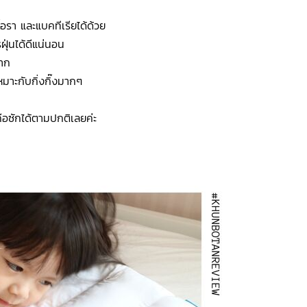
้อรา และแบคทีเรียได้ด้วย
ฝุ่นได้ดีแน่นอน
มาก
หมาะกับกิ่งกิ๊งมากๆ
อซักได้ตามปกติเลยค่ะ