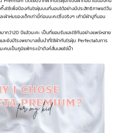
่น Premium ตัดเย็บจากผ้ากันไรฝุ่นที่เป็นผ้าทอนาโนป้องกัน
ิ่งกิ๊งใช้เพื่อป้องกันไรฝุ่นบนที่นอนได้อย่างมีประสิทธิภาพแต่วัน
ผ้าห่มของเด็กเท่านี้ก่อนนะคะ(ซึ่งจริงๆ เค้ามีผ้าปูที่นอน
ยมากว่า20 ปีแล้วนะคะ เป็นที่ยอมรับและใช้กันอย่างแพร่หลาย
และยังมีโรงพยาบาลชั้นนำที่ใช้ผ้ากันไรฝุ่น Perfectaในการ
ะคนเป็นภูมิแพ้กระเป๋าตังค์สั่นเลยใช่ม๊า