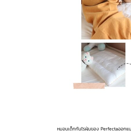
หมอนเด็กกันไรฝุ่นของ Perfectaออกแบบม