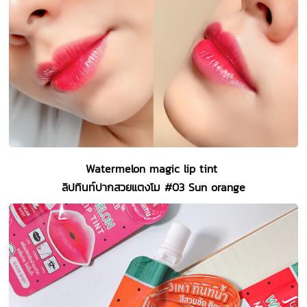
Watermelon magic lip tint
ลิปทินท์ปากสวยแตงโม
#03 Sun orange