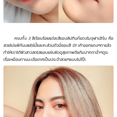
ครบทั้ง
3
สีเรียบร้อยแต่ละสีของลิปทินท์แตงโมจุฬาเฮิร์บ คือ
สวยไม่แพ้กันเลยใช่มั้ยละคะส่วนตัวมี่ชอบสี
01
เค้าออกแดงๆทาแล้ว
ทำให้เราได้ฟิวสาวสดใสแอบแซ่บผิวดูสุขภาพดีแก้มปากตาฉ่ำๆดูระ
เรื่อเหมือนทานมะเขือเทศเป็นประจำสวยๆแบบไม่โป๊ะ