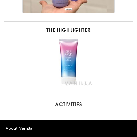
THE HIGHLIGHTER
ACTIVITIES
About Vanilla