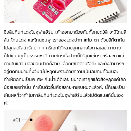
ซึ่งลิปทินท์แตงโมจุฬาเฮิร์บ เค้าออกมาด้วยกันทั้งหมด3สี จะมีโทนสี
ส้ม โทนแดง และโทนชมพู เราลองแต่งปาก แก้ม ตา ด้วยสีที่ตากัน
ได้ลุคสดใสน่ารักมากๆ ครีเอทได้หลายลุคหลายโอกาสเลย ทาบาง
ก็ได้แบบดูเป็นธรรมชาติ ทาเข้มๆทั้งปากก็ได้ลุคแซ่บๆ หรือจะทาแค่
ด้านในแล้วเบลอขอบปากก็สวย เลือกใช้ได้ตามใจค่ะ และยังสามารถ
อยู่ติดทนนานทั้งวันไม่มีหลุดเพราะด้วยความเป็นลิปทินท์อะเนอะ
ทำให้ติดทนเป็นพิเศษ กันน้ำได้ดีเลย ขนาดเราถูๆแล้วยังหลุดแค่เล็ก
น้อยเลยเท่านั้น ถ้าเป็นตัวอื่นคือสลายหายไปหมดแล้วค่ะ นี้ก็เลยเป็น
เห็นผลที่ว่าทำไมทาลิปทินท์แตงโมจุฬาเฮิร์บแล้วไม่ติดแมสก์นั่นเอง
ค่ะ