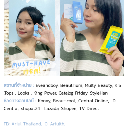
สถานที่จำหน่าย :
Eveandboy, Beautrium, Multy Beauty, KIS
,Tops , Looks , King Power, Catalog Friday, StyleHan
ช่องทางออนไลน์ :
Konvy, Beauticool, ,Central Online, JD
Central, shopat24 , Lazada, Shopee, TV Direct
FB: Ariul Thailand, IG: Ariulth,