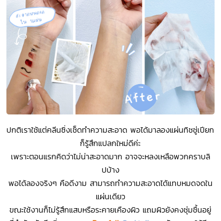
ปกติเราใช้แต่คลีนซิ่งเช็ดทำความสะอาด พอได้มาลองแผ่นทิชชู่เปียก
ก็รู้สึกแปลกใหม่ดีค่ะ
เพราะตอนแรกคิดว่าไม่น่าสะอาดมาก อาจจะหลงเหลือพวกคราบลิ
ปบ้าง
พอได้ลองจริงๆ คือดีงาม สามารถทำความสะอาดได้แทบหมดจดใน
แผ่นเดียว
ขณะใช้งานก็ไม่รู้สึกแสบหรือระคายเคืองผิว แถมผิวยังคงชุ่มชื้นอยู่