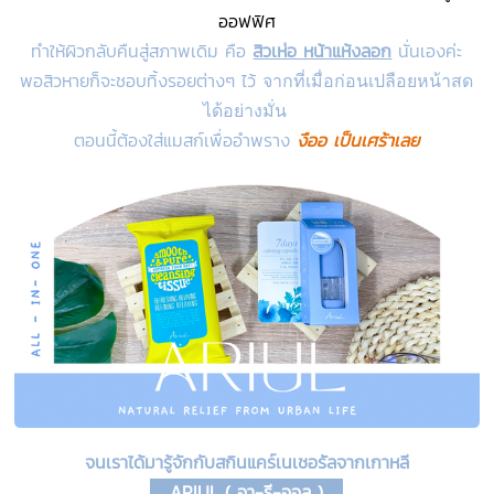
ออฟฟิศ
ทำให้ผิวกลับคืนสู่สภาพเดิม คือ
สิวเห่อ หน้าแห้งลอก
นั่นเองค่ะ
พอสิวหายก็จะชอบทิ้งรอยต่างๆ ไว้
จากที่เมื่อก่อนเปลือยหน้าสด
ได้อย่างมั่น
ตอนนี้ต้องใส่แมสก์เพื่ออำพราง
งืออ เป็นเศร้าเลย
จนเราได้มารู้จักกับสกินแคร์เนเชอรัลจากเกาหลี
ARIUL ( อา-รี-ออล )