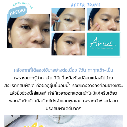
หลังจากที่ได้ลองใช้มาอย่างต่อเนื่อง 7วัน ทาทุกเช้า-เย็น
เพราะอยากรู้ว่าภายใน 7วันนี้จะมีอะไรเปลี่ยนแปลงไปบ้าง
สิ่งแรกที่สัมผัสได้ คือผิวดูชุ่มชื้นอิ่มน้ำ รอยแดงจางลงค่อนข้างเยอะ
แล้วยิ่งช่วงนี้ใส่แมสก์ ทำให้เวลาออกแดดหน้าไหม้แค่ครึ่งเดียว
พอกลับถึงบ้านคือต้องโปะเจ้าแอมพูลเลย เพราะเค้าช่วยปลอบ
ประโลมผิวได้ดีมากๆ