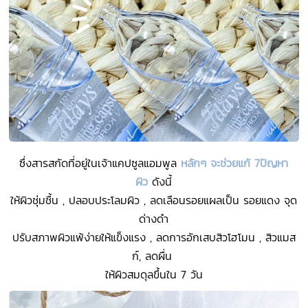
ซึ่งสารสกัดที่อยู่ในเจ้าแคปซูลแอมพูล
หลักๆ จะช่วยแก้ 7ปัญหา
ผิว
ดังนี้
ให้ผิวชุ่มชื้น , ปลอบประโลมผิว , ลดเลือนรอยแผลเป็น รอยแดง จุด
ด่างดำ
ปรับสภาพผิวแพ้ง่ายให้แข็งแรง , ลดการอักเสบสิวโฮโมน , สิวแมส
ก์, ลดผื่น
ให้ผิวสมดุลขึ้นใน 7 วัน