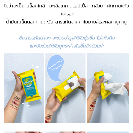
ไม่ว่าจะเป็น บล็อกโคลี่ , มะเขือเทศ , แอปเปิ้ล , กล้วย , ผักกาดแก้ว
, แครอท
น้ำมันเมล็ดดอกทานตะวัน สารสกัดจากคาโมมายล์และผลคามูคามู
ซึ่งสารสกัดต่างๆ จะช่วยบำรุงให้ผิวชุ่มชื้น ไม่แห้งตึง
และยังช่วยให้ผิวดูกระจ่างใสขึ้นอีกด้วยค่ะ