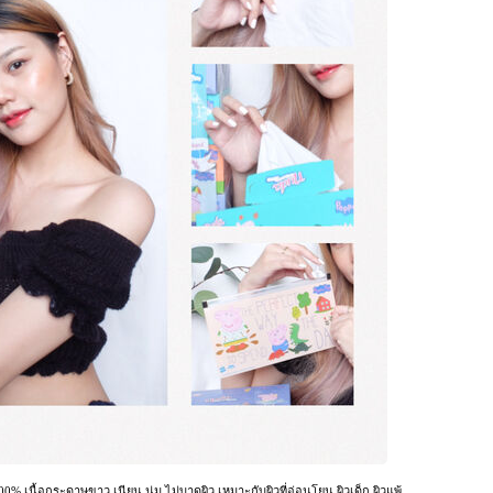
0% เนื้อกระดาษขาว เนียน นุ่ม ไม่บาดผิว เหมาะกับผิวที่อ่อนโยน ผิวเด็ก ผิวแพ้