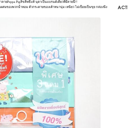
ลายPeppa Pigลิขสิทธิ์แท้ นุดาเป็นแบรนด์เดียวที่มีลายนี้!!
ผสมของพวกน้ำหอม ตัวกระดาษของเค้าหนานุ่ม เหนียว ไม่เปื่อยเป็นขุย กล่องนึง
ACTI