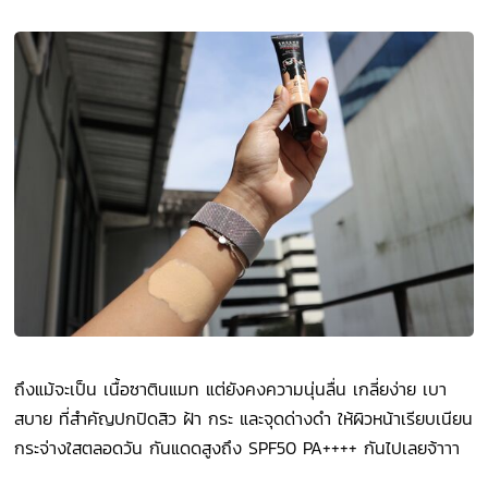
ถึงแม้จะเป็น เนื้อซาตินแมท แต่ยังคงความนุ่นลื่น เกลี่ยง่าย เบา
สบาย ที่สำคัญปกปิดสิว ฝ้า กระ และจุดด่างดำ ให้ผิวหน้าเรียบเนียน
กระจ่างใสตลอดวัน กันแดดสูงถึง SPF50 PA++++ กันไปเลยจ้าาา