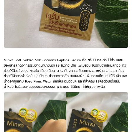
Minva Soft Golden Silk Cocoons Peptide Serumหรือเซรั่มมินวา ตัวนี้มีส่วนผสม
ของสารสกัดจากธรรมชาตินานาชนิดเลย ไม่ว่าจะเป็น ไฟโบรอิน โปรตีนจากไหมสีทอง ตัว
ช่วยให้ผิวแข็งแรง กระชับ เรียบเนียน, สารสกัดจากมะเขือเทศและสาหร่ายคอเรลล่า ที่จะ
ช่วยให้ผิวกระจ่างใสขึ้น ,ใบบัวบก ช่วยลดการอักเสบของผิว เพิ่มความยืดหยุ่นให้กับผิว และ
น้ำดอกกุหลาบ Rose Floral Water ให้กลิ่นหอมอ่อนๆ และที่สำคัญเลยคือตัวเซรั่มไม่มี
น้ำหอม ไม่มีส่วนผสมของแอลกอฮอล์ พาราเบน ซิลิโคน ทำให้ทุกสภาพผิว