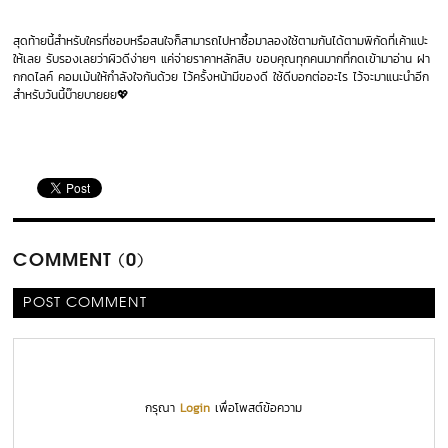
สุดท้ายนี้สำหรับใครที่ชอบหรือสนใจก็สามารถไปหาซื้อมาลองใช้ตามกันได้ตามพิกัดที่เค้าแปะ
ให้เลย รับรองเลยว่าผิวดีง่ายๆ แค่จ่ายราคาหลักสิบ ขอบคุณทุกคนมากที่กดเข้ามาอ่าน ฝา
กกดไลค์ คอมเม้นให้กำลังใจกันด้วย ไว้ครั้งหน้ามีของดี ใช้ดีบอกต่ออะไร ไว้จะมาแนะนำอีก
สำหรับวันนี้บ๊ายบายยย💖
COMMENT (0)
POST COMMENT
กรุณา
Login
เพื่อโพสต์ข้อความ