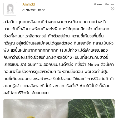
Ammcld
Room :
Review
01/11/2021 10:03
สวัสดีค่าทุกคนหลังจากที่ห่างหายจากการเขียนบทความต่างๆไป
นาน วันนี้กลับมาพร้อมกับอะไรพิเศษๆให้ทุกคนอีกแล้ว เนื่องจาก
ช่วงที่ผ่านมาเราล็อกดาวน์ กักตัวอยู่บ้าน ความขี้เกียจเพิ่มขึ้น
ทวีคูณ อยู่แต่บ้านเลยไม่ค่อยได้ดูแลตัวเอง กินเยอะอีก กลายเป็นผิว
พัง สิวขึ้นหนักมากกกกกกกกกก เริ่มไม่ท่าจะไม่ดีเค้าเลยไปลอง
ค้นหาว่าใช้อะไรที่จะช่วยแก้ปัญหาผิวได้บ้าง (แบบที่เหมาะกับชาวขี้
เกียจแบบเรา) จนเค้าไปเจอกับแบรนด์ๆนึง ที่ชื่อว่า Minva ตัวนี้เค้า
คอนเฟิร์มเรื่องการดูแลผิวง่ายๆ ไม่หลายขั้นตอน พอเจอคำนี้ปุ้ป
คนขี้เกียจแบบเราจะรอช้าหรอ รีบไปสอยมาใช้และทำการรีวิวทันที ถ้า
อยากรู้แล้วว่าผลลัพธ์จะดีมั้ย? สะดวกจริงมั้ย? ช่วยได้มั้ย? ก็เลื่อน
ลงไปอ่านรีวิวกันเล้ยยยยยย