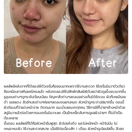
ผลลัพธ์หลังจากที่ได้ลองใช้ตัวเซรั่มคือชอบมากเพราะใช้งานสะดวก ใช้เซรั่มมินวาตัวเดียว
คือเหมือนทาสกินแคร์ครบแล้ว หลังทดลองใช้ไปสักพักสัมผัสได้เลยว่าผิวดูแข็งแรงมากขึ้น
รูขุมขนต่างๆดูกระชับเรียบเนียน ปัญหาสิวต่างๆลดลงอย่างเห็นได้ชัดเจน ผิวที่เคยมีรอย
ดำ รอยแดง สิวอักเสบต่างๆค่อยๆลดลงจนแทบหมด ผิวหน้าดูกระจ่างใสมากขึ้น ตอนนี้
ผิวดีแบบที่ว่าแต่งหน้าง่าย ติดทนมาก แนะนำเลยนะคะทุกคน วิธีการใช้ก็ง่ายๆล้างหน้าด้วย
สบู่มินวาแล้วต่อด้วยการลงเซรั่มมินวาเลย เป็นอีกเคล็ดลับการดูแลผิวง่ายๆ ที่ไม่จำเป็น
ต้องหลาย
ขั้นตอน ผลลัพธ์ที่ได้คือผิวหน้าอิ่มฟูสุด ผิวไม่แห้งตึง และไม่หนักหน้า หน้าไม่มัน ไม่
เหนอะหนะผิว ใช้งานสะดวกสบาย เมื่อใช้ต่อเนื่องสัก 1 เดือน ผิวหน้าดูเนียนใสขึ้น สิวลด