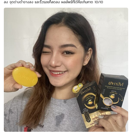
ลง จุดด่างดำจางลง และริ้วรอยก็ลดลง ผลลัพธ์ที่ได้คือเกินคาด 10/10