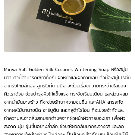
Minva Soft Golden Silk Cocoons Whitening Soap หรือสบู่มิ
นวา ตัวนี้สามารถใช้ได้ทั้งกับผิวหน้าและผิวกายเลย ตัวนี้จะสบู่โปรตีน
จากรังไหมสีทอง สูตรไวท์เทนนิ่ง จะช่วยเรื่องความกระจ่างใสของ
ผิวเราด้วย ช่วยบำรุงผิวให้แข็งแรง กระชับเรียบเนียน และส่วนผสม
จากน้ำมันมะพร้าว ที่จะช่วยรักษาความชุ่มชื้น และAHA สารสกัด
จากผลไม้นานาชนิด อาร์บูติน และกลูต้าไธโอน ที่จะช่วยจำกัดและ
ทำความสะอาดสิ่งสกปรกต่างๆจากผิวหน้าผิวกายของเรา เพื่อผิว
สะอาด นุ่ม ชุ่มชื้นอย่างล้ำลึก ช่วยให้ผิวกลับมากระจ่างใส และลด
สาเหตุการ
เกิดสิวต่างๆ ไม่ว่าจะเป็นสิวผด สิวอักเสบ สิวแพ้ฯ ให้