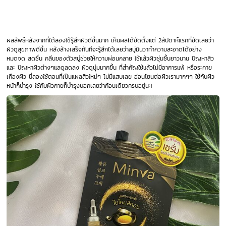
ผลลัพธ์หลังจากที่ได้ลองใช้รู้สึกผิวดีขึ้นมาก เห็นผลได้ชัดตั้งแต่ 2สัปดาห์แรกที่ชัดเลยว่า
ผิวดูสุขภาพดีขึ้น หลังล้างเสร็จทันทีจะรู้สึกได้เลยว่าสบู่มินวาทำความสะอาดได้อย่าง
หมดจด สดชื่น กลิ่นของตัวสบู่ช่วยให้ความผ่อนคลาย ใช้แล้วผิวชุ่มชื้นยาวนาน ปัญหาสิว
และ ปัญหาผิวต่างๆแลดูลดลง ผิวดูนุ่มมากขึ้น ที่สำคัญใช้แล้วไม่มีอาการแพ้ หรือระคาย
เคืองผิว นี่ลองใช้ตอนที่เป็นแผลสิวใหม่ๆ ไม่มีแสบเลย อ่อนโยนต่อผิวเรามากๆๆ ใช้กับผิว
หน้าก็บำรุง ใช้กับผิวกายก็บำรุงบอกเลยว่าก้อนเดียวครบอยู่นะ!