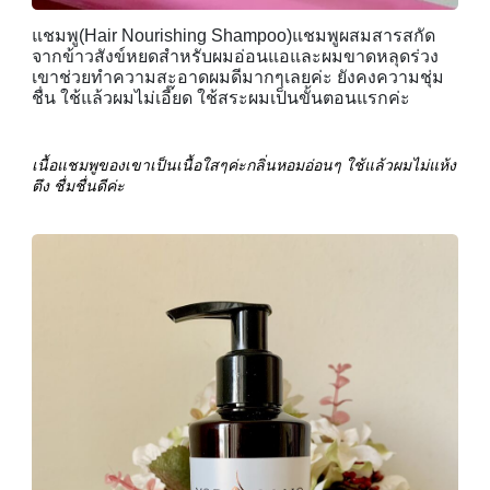
แชมพู(Hair Nourishing Shampoo)แชมพูผสมสารสกัด
จากข้าวสังข์หยดสำหรับผมอ่อนแอและผมขาดหลุดร่วง
เขาช่วยทำความสะอาดผมดีมากๆเลยค่ะ ยังคงความชุ่ม
ชื่น ใช้แล้วผมไม่เอี๊ยด ใช้สระผมเป็นขั้นตอนแรกค่ะ
เนื้อแชมพูของเขาเป็นเนื้อใสๆค่ะกลิ่นหอมอ่อนๆ ใช้แล้วผมไม่แห้ง
ตึง ชื่มชื่นดีค่ะ