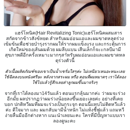
แฮร์โทนิค(Hair Revitalizing Tonic)แฮร์โทนิคผสมสาร
สกัดจากข้าวสังข์หยด สำหรับผมอ่อนแอและผมขาดหลุดร่วง
เข้มข้นเพื่อช่วยบำรุงรากผมให้รากผมแข็งแรง และกระตุ้นการ
เกิดใหม่ของเส้นผมด้วย ผมลีบแบน เสีนเล็กก็จะะกลบีมามี
สุขภาพดีอีกครั้งเหมาะมากๆสาํหรับผมอ่อนแอและผมขาดหล
ดุร่วงตัวนี้
ตัวเนื้อผลิตภัณฑ์ของเขาเป็นน้ำเซรั่มใสๆค่ะ ไม่เหนียวเหนอะหนะเลย
ใช้ฉีดลงบนหนังศรีษะ หลังจากสระผม หรือ ตอนที่ผมหมาดๆ เราได้ลอง
ใช้ไปแล้วรู้สึกเลยส่าลูกผมขึ้นมาจริงๆ
จากที่เราได้ลองมา14วันแล้ว ตอนแรกลุ้นมากค่ะ ว่าผมจะร่วง
อีกมั้ย ผลปรากฏว่าผมร่วงน้อยลงขึ้นเยอะเลยค่ะ อย่างที่เคย
บอก ปกติหวีผมทีผมจะร่วงเป็นกระจุก ตอนนี้แทบไม่ติดหวีแล้ว
ค่ะ ดีใจมาก และ ผมกลับมามีน้ำหนัก ไม่แห้งชี้ฟูแล้ว แถมหวี
ง่ายลื่นมืออีกต่างหาก แนะนำเลยนะคะ ใครที่มีปัญหาแบบเรา
ลองดูนะคะ