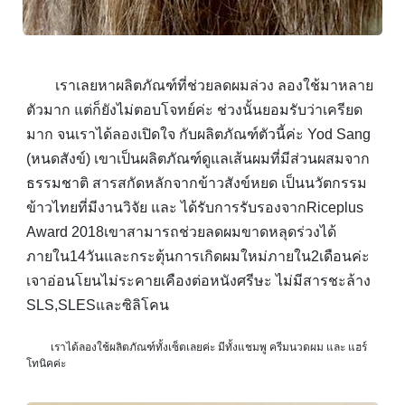
เราเลยหาผลิตภัณฑ์ที่ช่วยลดผมล่วง ลองใช้มาหลาย
ตัวมาก แต่ก็ยังไม่ตอบโจทย์ค่ะ ช่วงนั้นยอมรับว่าเครียด
มาก จนเราได้ลองเปิดใจ กับผลิตภัณฑ์ตัวนี้ค่ะ Yod Sang
(หนดสังข์) เขาเป็นผลิตภัณฑ์ดูแลเส้นผมที่มีส่วนผสมจาก
ธรรมชาติ สารสกัดหลักจากข้าวสังข์หยด เป็นนวัตกรรม
ข้าวไทยที่มีงานวิจัย และ ได้รับการรับรองจากRiceplus
Award 2018เขาสามารถช่วยลดผมขาดหลุดร่วงได้
ภายใน14วันและกระตุ้นการเกิดผมใหม่ภายใน2เดือนค่ะ
เจาอ่อนโยนไม่ระคายเคืองต่อหนังศรีษะ ไม่มีสารชะล้าง
SLS,SLESและซิลิโคน
เราได้ลองใช้ผลิตภัณฑ์ทั้งเซ็ตเลยค่ะ มีทั้งแชมพู ครีมนวดผม และ แฮร์
โทนิคค่ะ