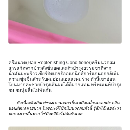
ครีมนวด(Hair Replenishing Conditioner)ครีมนวดผม
สารสกัดจากข้าวสังข์หยดและตัวบำรุงธรรมชาติจาก
น้ำมันมะพร้าวเชียร์บัตเตอร์ออแกนิกส์อาร์แกนออยล์เพิ่ม
ความชุ่มชื่นสำหรับผมอ่อนแอและผมร่วง ตัวนี้เขาอ่อน
โยนมากค่ะช่วยบำรุงเส้นผมได้ดีมากแทน ทรีทเมนท์บำรุง
ผม ผมนุ่มลื่นไม่พันกัน
ตัวเนื้อผลิตภัณฑ์ของเขานะคะเป็นเหมือนน้ำนมเลยค่ะ กลิ่น
หอมผ่อนคลายมาก ในขณะที่ใช้คนีมนวดผมตัวนี้ รู้สึกได้เลยค่ะว่า
ผมของเราลื่นมาก ใช้มือหวีคือไม่พันกันเลย