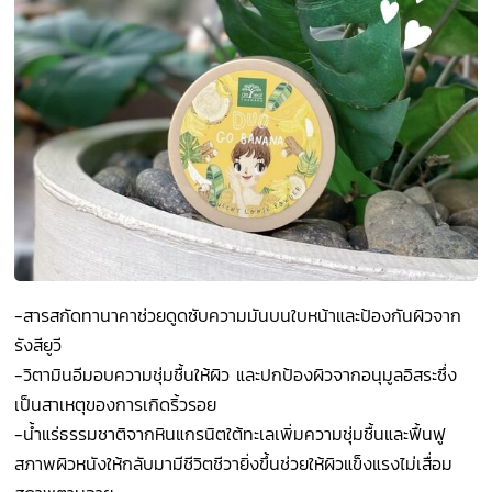
-สารสกัดทานาคาช่วยดูดซับความมันบนใบหน้าและป้องกันผิวจาก
รังสียูวี
-วิตามินอีมอบความชุ่มชื้นให้ผิว และปกป้องผิวจากอนุมูลอิสระซึ่ง
เป็นสาเหตุของการเกิดริ้วรอย
-น้ำแร่ธรรมชาติจากหินแกรนิตใต้ทะเลเพิ่มความชุ่มชื้นและฟื้นฟู
สภาพผิวหนังให้กลับมามีชีวิตชีวายิ่งขึ้นช่วยให้ผิวแข็งแรงไม่เสื่อม