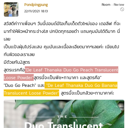
Pondpingpung
Room :
Review
22/11/2021 18:13
สวัสดีค่าาาเพื่อนๆ วันนี้ปอนด์มีไอเท็มเด็ดตัวใหม่ของ เดอลีฟ ที่จะ
มาทำให้ผิวหน้ากระจ่างใส ปกปิดทุกรอยดำ เเถมคุมมันได้ดีมาก นี่
เลย
เป็นเเป้งฝุ่นโปร่งเเสง คุมมันเเละเนื้อละเอียดมากๆเลยค่ะ เนียนไป
กับผิวของเราเลย
มีด้วยกัน2สูตร
สูตรเเรกคือ
"De Leaf Thanaka Duo Go Peach Translucent
Loose Powder"
สูตรนี้จะเป็นพีช+ทานาคา เเละสูตรคือ"
"Duo Go Peach" เเละ
"De Leaf Thanaka Duo Go Banana
Translucent Loose Powder"
สูตรนี้จะเป็นกล้วย+ทานาคาค่ะ