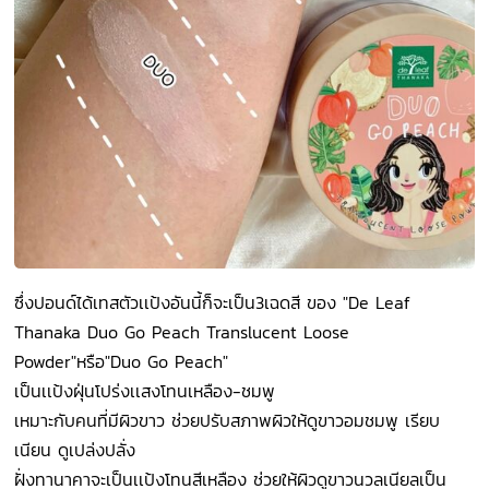
ซึ่งปอนด์ได้เทสตัวเเป้งอันนี้ก็จะเป็น3เฉดสี ของ "De Leaf
Thanaka Duo Go Peach Translucent Loose
Powder"หรือ"Duo Go Peach"
เป็นเเป้งฝุ่นโปร่งเเสงโทนเหลือง-ชมพู
เหมาะกับคนที่มีผิวขาว ช่วยปรับสภาพผิวให้ดูขาวอมชมพู เรียบ
เนียน ดูเปล่งปลั่ง
ฝั่งทานาคาจะเป็นเเป้งโทนสีเหลือง ช่วยให้ผิวดูขาวนวลเนียลเป็น