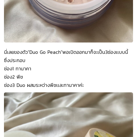
นี่เลยของตัว"Duo Go Peach"พอเปิดออกมาก็จะเป็น3ช่องเเบบนี้
ซึ่งประกอบ
ช่อง1 ทานาคา
ช่อง2 พีช
ช่อง3 Duo ผสมระหว่างพีชเเละทานาคาค่ะ