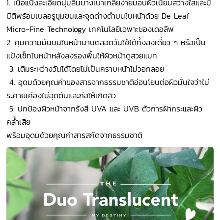
1. เนื้อแป้งละเอียดนุ่มลื่นบางเบาเกลี่ยง่ายมอบผิวเนียนสว่างใสและมี
มิติพร้อมเบลอรูขุมขนและจุดด่างดำบนใบหน้าด้วย De Leaf
Micro-Fine Technology เทคโนโลยีเฉพาะของเดอลีฟ
2. คุมความมันบนใบหน้านานตลอดวันใช้ได้ทั้งลงเดี่ยว ๆ หรือเป็น
แป้งเซ็ทใบหน้าหลังลงรองพื้นให้ผิวหน้าดูสวยแมท
3. เติมระหว่างวันได้โดยไม่เป็นคราบหน้าไม่วอกลอย
4. อุดมด้วยคุณค่าของสารจากธรรมชาติอ่อนโยนต่อผิวมั่นใจว่าไม่
ระคายเคืองไม่อุดตันและก่อให้เกิดสิว
5. ปกป้องผิวหน้าจากรังสี UVA และ UVB ตัวการฝ้ากระและผิว
คล้ำเสีย
พร้อมอุดมด้วยคุณค่าสารสกัดจากธรรมชาติ