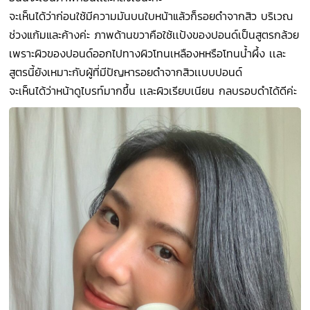
จะเห็นได้ว่าก่อนใช้มีความมันบนใบหน้าแล้วก็รอยดำจากสิว บริเวณ
ช่วงแก้มและค้างค่ะ ภาพด้านขวาคือใช้เเป้งของปอนด์เป็นสูตรกล้วย
เพราะผิวของปอนด์ออกไปทางผิวโทนเหลืองหหรือโทนน้ำผึ้ง เเละ
สูตรนี้ยังเหมาะกับผู้ที่มีปัญหารอยดำจากสิวเเบบปอนด์
จะเห็นได้ว่าหน้าดูไบรท์มากขึ้น เเละผิวเรียบเนียน กลบรอบดำได้ดีค่ะ