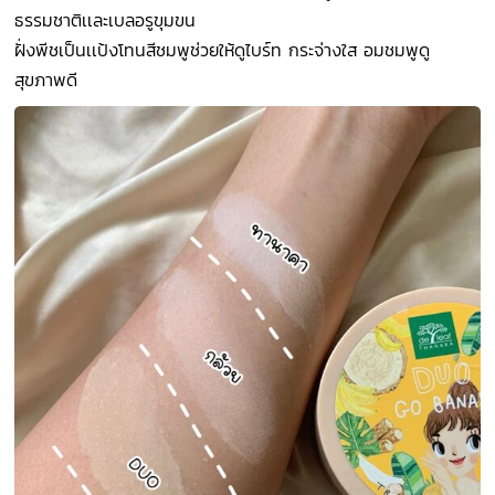
ธรรมชาติเเละเบลอรูขุมขน
ฝั่งพีชเป็นเเป้งโทนสีชมพูช่วยให้ดูไบร์ท กระจ่างใส อมชมพูดู
สุขภาพดี