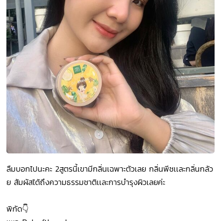
ลืมบอกไปนะคะ 2สูตรนี้เขามีกลิ่นเฉพาะตัวเลย กลิ่นพีชเเละกลิ่นกลัว
ย สัมผัสได้ถึงความธรรมชาติเเละการบำรุงผิวเลยค่ะ
พิกัด👇