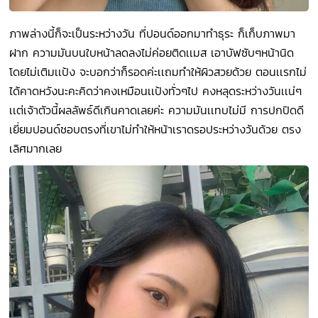
ภาพล่างนี้ก็จะเป็นระหว่างวัน ที่ปอนด์ออกมาทำธุระ ก็เก็บภาพมา
ฝาก ความมันบนใบหน้าลดลงไม่ค่อยติดเเมส เอาบัฟซับๆหน้านิด
โดยไม่เติมเเป้ง จะบอกว่าก็รอดค่ะเเถมทำให้ผิวสวยด้วย ตอนเเรกไม่
ได้คาดหวังนะคะคิดว่าคงเหมือนเเป้งทั่วๆไป คงหลุดระหว่างวันเเน่ๆ
เเต่เจ้าตัวนี้ผลลัพธ์ดีเกินคาดเลยค่ะ ความมันเเทบไม่มี การปกปิดดี
เยี่ยมปอนด์ชอบตรงที่เขาไม่ทำให้หน้าเราดรอประหว่างวันด้วย ตรง
เลิศมากเลย